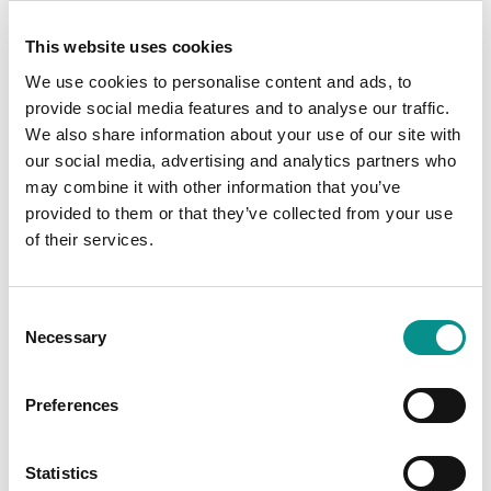
Welkom bij het eerste Online Mac Nieuws
Blog!
This website uses cookies
Welkom bij Onlinemacwinkel's eerste blog; Online Mac
We use cookies to personalise content and ads, to
Nieuws! Hier zullen we regelmatig artikelen delen over
provide social media features and to analyse our traffic.
de nieuwste ontwikkelingen in de wereld van Apple, OWC,
We also share information about your use of our site with
technologie en meer.
our social media, advertising and analytics partners who
may combine it with other information that you’ve
We willen je graag meenemen op een reis door de steeds
veranderende wereld van Apple. Of je nu een beginnende
provided to them or that they’ve collected from your use
gebruiker, een expert of ergens daartussenin bent, we
of their services.
hebben artikelen voor iedereen. Onze blogs zullen
boeiende inhoud bieden om je te helpen bij het
begrijpen van nieuwe producten, het ontdekken van
Consent
handige trucs en het oplossen van problemen die je
Necessary
Selection
tegen kunt komen.
We zullen ook dieper ingaan op de producten die we
Preferences
verkopen, zoals de
ThunderBay
-,
Envoy
-,
Aura
-
productlijn. Deze producten zijn speciaal ontworpen
voor Mac-gebruikers die behoefte hebben aan extra
Statistics
opslagruimte en krachtige prestaties. We zullen in onze