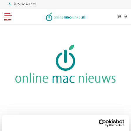
075-6163779
0
MENU
29 Mar 2023