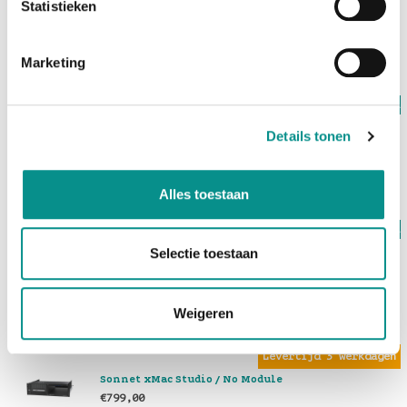
Statistieken
OWC Envoy Ultra 2TB
€729,00
Marketing
Op voorraad
OWC
Details tonen
OWC Envoy Ultra 4TB
€1.199,00
Alles toestaan
Op voorraad
LMP
Selectie toestaan
LMP USB-C Hub (SpaceGrijs)
€59,00
Weigeren
Levertijd 3 werkdagen
Sonnet xMac Studio / No Module
€799,00