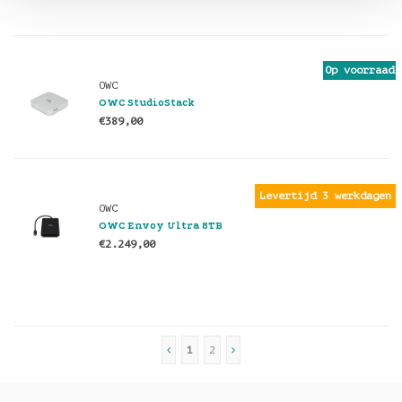
Op voorraad
OWC
OWC StudioStack
€389,00
Levertijd 3 werkdagen
OWC
OWC Envoy Ultra 8TB
€2.249,00
1
2