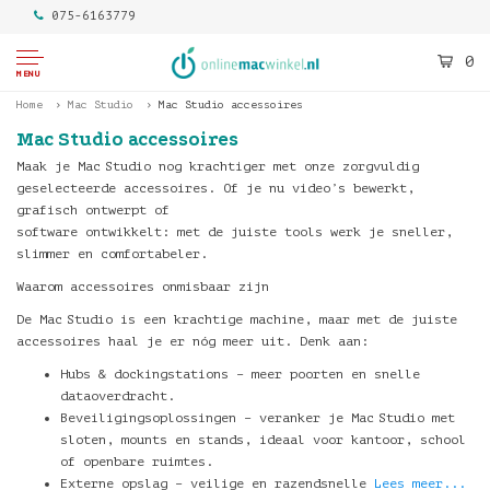
075-6163779
0
MENU
Home
Mac Studio
Mac Studio accessoires
Mac Studio accessoires
Maak je Mac Studio nog krachtiger met onze zorgvuldig
geselecteerde accessoires. Of je nu video’s bewerkt,
grafisch ontwerpt of
software ontwikkelt: met de juiste tools werk je sneller,
slimmer en comfortabeler.
Waarom accessoires onmisbaar zijn
De Mac Studio is een krachtige machine, maar met de juiste
accessoires haal je er nóg meer uit. Denk aan:
Hubs & dockingstations – meer poorten en snelle
dataoverdracht.
Beveiligingsoplossingen – veranker je Mac Studio met
sloten, mounts en stands, ideaal voor kantoor, school
of openbare ruimtes.
Externe opslag – veilige en razendsnelle
Lees meer...