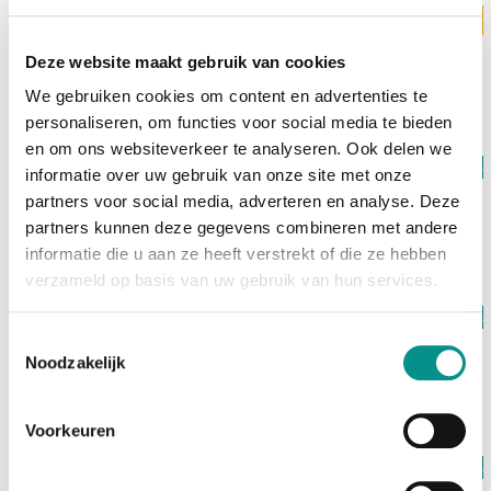
Levertijd 3 werkdagen
Echo II DV Thunderbolt 5 Rackmount
Deze website maakt gebruik van cookies
€1.499,00
We gebruiken cookies om content en advertenties te
personaliseren, om functies voor social media te bieden
en om ons websiteverkeer te analyseren. Ook delen we
Op voorraad
informatie over uw gebruik van onze site met onze
Sonnet
partners voor social media, adverteren en analyse. Deze
MacCuff Studio
partners kunnen deze gegevens combineren met andere
€109,00
informatie die u aan ze heeft verstrekt of die ze hebben
verzameld op basis van uw gebruik van hun services.
Op voorraad
OWC
Toestemmingsselectie
OWC Thunderbolt 5 Hub
Noodzakelijk
€199,00
Voorkeuren
Op voorraad
OWC