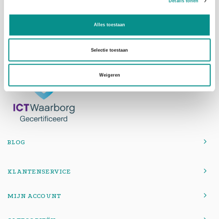
Details tonen
1507DH Zaandam
Telefoon
075-6163779
Alles toestaan
Mail
info@onlinemacwinkel.nl
Selectie toestaan
Weigeren
BLOG
KLANTENSERVICE
MIJN ACCOUNT