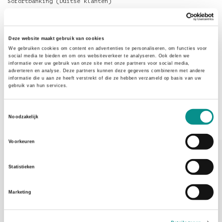
Sofortbanking (Duitse klanten)
PIN
Rembours, Maximale order van € 750,- indien uw order hoger
Deze website maakt gebruik van cookies
uitvalt neem dan contact op om de zending te splitsen.
We gebruiken cookies om content en advertenties te personaliseren, om functies voor
social media te bieden en om ons websiteverkeer te analyseren. Ook delen we
informatie over uw gebruik van onze site met onze partners voor social media,
Mocht u vragen hebben over een van de betalingsmethoden,
adverteren en analyse. Deze partners kunnen deze gegevens combineren met andere
neemt u dan contact op:
info@onlinemacwinkel.nl
of 075-
informatie die u aan ze heeft verstrekt of die ze hebben verzameld op basis van uw
6163779.
gebruik van hun services.
Toestemmingsselectie
Noodzakelijk
Voorkeuren
Statistieken
Marketing
Adres
Penningweg 82