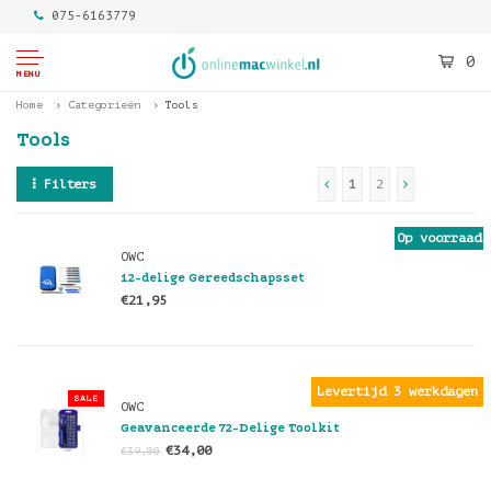
075-6163779
0
MENU
Home
Categorieën
Tools
Tools
Filters
1
2
Op voorraad
OWC
12-delige Gereedschapsset
€21,95
Levertijd 3 werkdagen
SALE
OWC
Geavanceerde 72-Delige Toolkit
€34,00
€39,00