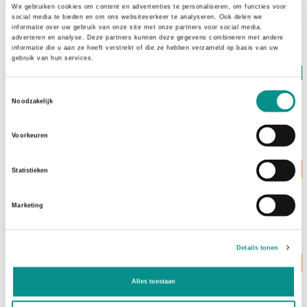
We gebruiken cookies om content en advertenties te personaliseren, om functies voor
€2,95
social media te bieden en om ons websiteverkeer te analyseren. Ook delen we
informatie over uw gebruik van onze site met onze partners voor social media,
adverteren en analyse. Deze partners kunnen deze gegevens combineren met andere
informatie die u aan ze heeft verstrekt of die ze hebben verzameld op basis van uw
gebruik van hun services.
Op voorraad
Toestemmingsselectie
Torx T8 (S) Schroevendraaier
Noodzakelijk
€2,95
Voorkeuren
Levertijd 3 werkdagen
Statistieken
Torx T6 (S) Schroevendraaier
€4,95
Marketing
Details tonen
Levertijd 3 werkdagen
Torx T5 Schroevendraaier
Alles toestaan
€4,95