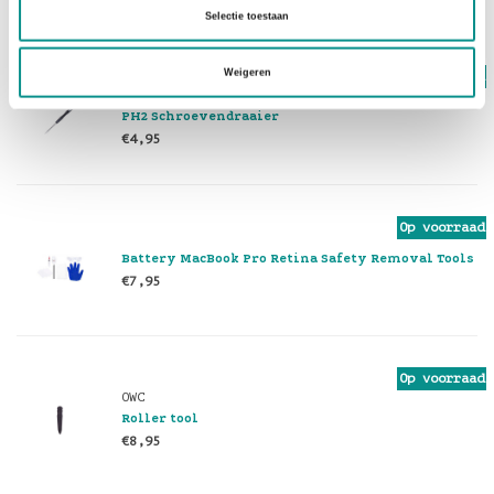
Selectie toestaan
Weigeren
Op voorraad
OWC
PH2 Schroevendraaier
€4,95
Op voorraad
Battery MacBook Pro Retina Safety Removal Tools
€7,95
Op voorraad
OWC
Roller tool
€8,95