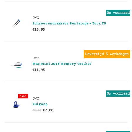
Op voorraad
OWC
Schroevendraaiers Pentalope + Torx T5
€15,95
Levertijd 3 werkdagen
OWC
Mac mini 2018 Memory Toolkit
€11,95
Op voorraad
SALE
OWC
Zuignap
€2,00
€3,00