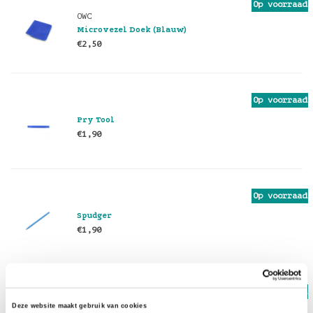
Op voorraad
OWC
Microvezel Doek (Blauw)
€2,50
Op voorraad
Pry Tool
€1,90
Op voorraad
Spudger
€1,90
Op voorraad
Deze website maakt gebruik van cookies
Torx T10 (S) Schroevendraaier