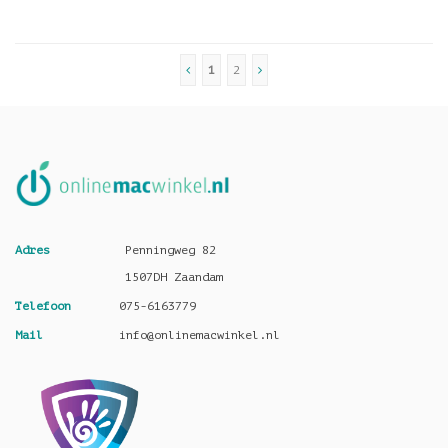
1
2
Adres
Penningweg 82
1507DH Zaandam
Telefoon
075-6163779
Mail
info@onlinemacwinkel.nl