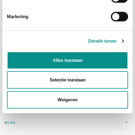
Marketing
Adres
Penningweg 82
1507DH Zaandam
Details tonen
Telefoon
075-6163779
Mail
info@onlinemacwinkel.nl
Alles toestaan
Selectie toestaan
Weigeren
BLOG