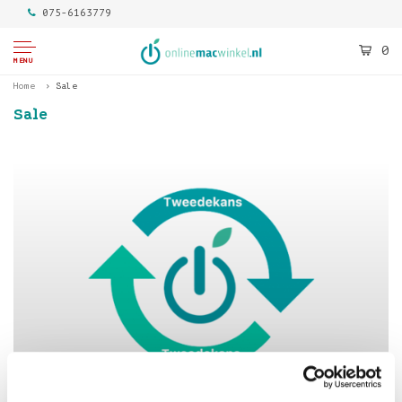
075-6163779
0
MENU
Home
Sale
Sale
TWEEDEKANS