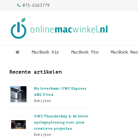
075-6163779
MacBook Air
MacBook Pro
MacBook Neo
Recente artikelen
Nu leverbaar: OWC Express
4M2 Ultra
Bekijken
OWC ThunderBay 4: de beste
opslagoplossing voor jouw
creatieve projecten
Bekijken