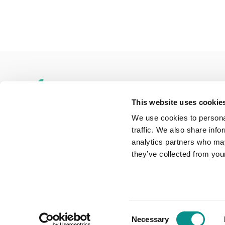
This website uses cookie
We use cookies to personal
traffic. We also share info
Adres
Penningweg 82
analytics partners who may
1507DH Zaandam
they’ve collected from your
Telefoon
075-6163779
Mail
info@onlinemacwinkel.nl
Consent
Necessary
© Copyright 2026 onlinemacwinkel - Powered by
Lights