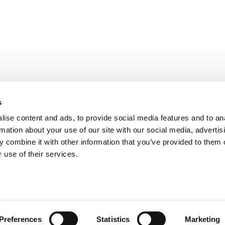
s
ise content and ads, to provide social media features and to an
rmation about your use of our site with our social media, advertis
beoordeling
 combine it with other information that you’ve provided to them o
 use of their services.
Preferences
Statistics
Marketing
peed
- Theme by
Shopmonkey