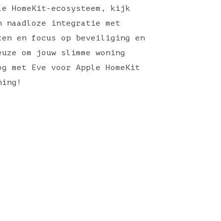
le HomeKit-ecosysteem, kijk
n naadloze integratie met
ten en focus op beveiliging en
euze om jouw slimme woning
og met Eve voor Apple HomeKit
oning!