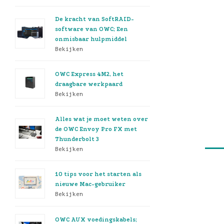
De kracht van SoftRAID-
software van OWC; Een
onmisbaar hulpmiddel
Bekijken
OWC Express 4M2, het
draagbare werkpaard
Bekijken
Alles wat je moet weten over
de OWC Envoy Pro FX met
Thunderbolt 3
Bekijken
10 tips voor het starten als
nieuwe Mac-gebruiker
Bekijken
OWC AUX voedingskabels;