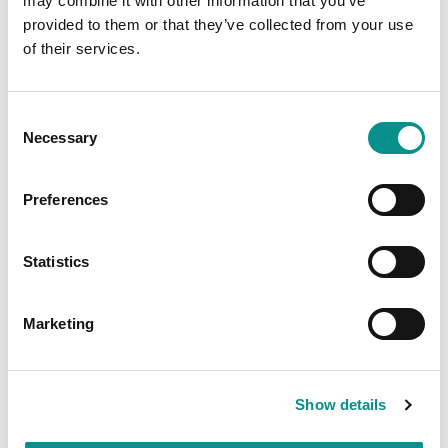
may combine it with other information that you’ve
OWC Express 4M2 Ultra
provided to them or that they’ve collected from your use
of their services.
Bekijk product
Consent
Necessary
Selection
Preferences
Statistics
Marketing
OWC Express 4M2 Ultra Incl SoftRAID
Bekijk product
Show details