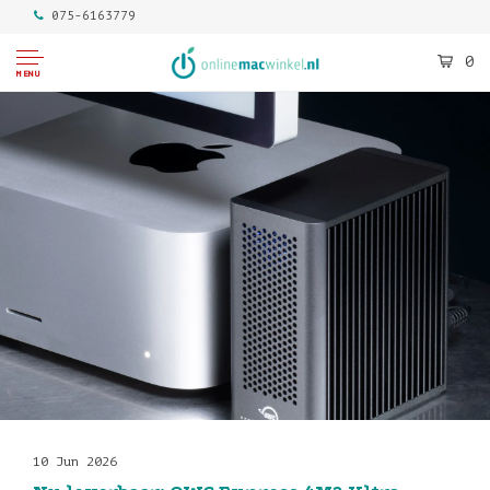
075-6163779
0
MENU
10 Jun 2026