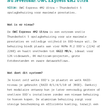
Nu leverbaar: OWC Express 4M2 Ultra
NIEUW:
OWC Express 4M2 Ultra — Thunderbolt 5
opslagbehuizing voor maximale prestaties.
Wat is er nieuw?
De
OWC Express 4M2 Ultra
is een extreem snelle
Thunderbolt 5 opslagbehuizing voor wie maximale
prestaties en volledige vrijheid in SSD-keuze wil. De
behuizing biedt plaats aan vier NVMe M.2 SSD's (2242 of
2280) en haalt snelheden tot
6622 MB/s
, ideaal voor
12K-videowerk, 8K multicam-projecten, grote
fotobestanden en zware dataworkflows.
Wat doet dit systeem?
Je kiest zelf welke SSD's je plaatst en welk RAID-
niveau je gebruikt (RAID 0/1/4/5/10 of JBOD). Dankzij
het modulaire ontwerp kun je later eenvoudig grotere of
snellere SSD's installeren zonder een nieuwe behuizing
te hoeven kopen. De aluminium behuizing zorgt voor
stevige bescherming en efficiënte koeling, terwijl een