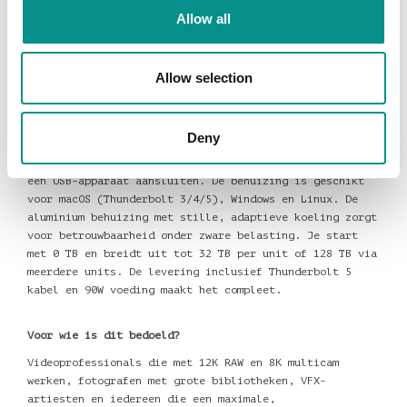
Allow all
Belangrijkste kenmerken
De OWC Express 4M2 Ultra is een Thunderbolt 5 NVMe-
behuizing met vier M.2-slots en snelheden tot 6622 MB/s
Allow selection
(afhankelijk van SSD-generatie). De behuizing
ondersteunt PCIe 3.0, 4.0 en 5.0 NVMe SSD's en biedt
RAID 0/1/4/5/10 en JBOD via SoftRAID of andere
software.
Deny
Je kunt tot vijf Thunderbolt-apparaten daisy-chainen en
één USB-apparaat aansluiten. De behuizing is geschikt
voor macOS (Thunderbolt 3/4/5), Windows en Linux. De
aluminium behuizing met stille, adaptieve koeling zorgt
voor betrouwbaarheid onder zware belasting. Je start
met 0 TB en breidt uit tot 32 TB per unit of 128 TB via
meerdere units. De levering inclusief Thunderbolt 5
kabel en 90W voeding maakt het compleet.
Voor wie is dit bedoeld?
Videoprofessionals die met 12K RAW en 8K multicam
werken, fotografen met grote bibliotheken, VFX-
artiesten en iedereen die een maximale,