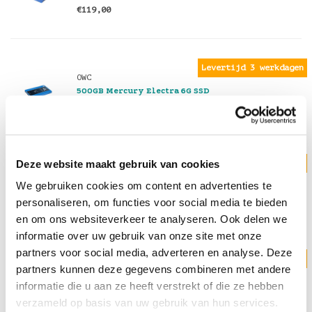
€119,00
Levertijd 3 werkdagen
OWC
500GB Mercury Electra 6G SSD
€199,00
Deze website maakt gebruik van cookies
Levertijd 3 werkdagen
OWC
We gebruiken cookies om content en advertenties te
1TB Mercury Electra 6G SSD
€359,00
personaliseren, om functies voor social media te bieden
en om ons websiteverkeer te analyseren. Ook delen we
informatie over uw gebruik van onze site met onze
partners voor social media, adverteren en analyse. Deze
Levertijd 3 werkdagen
OWC
partners kunnen deze gegevens combineren met andere
2TB Mercury Electra 6G SSD
informatie die u aan ze heeft verstrekt of die ze hebben
€699,00
verzameld op basis van uw gebruik van hun services.