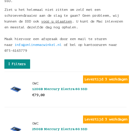
SSD.
Ziet u het helemaal niet zitten om zelf met een
schroevendraaier aan de slag te gaan? Geen probleem, wij
kunnen de SSD ook
voor u plaatsen
. U kunt de Mac inleveren
en meestal dezelfde dag nog ophalen.
Maak hiervoor een afspraak door een mail te sturen
naar
info@onlinemacwinkel.nl
of bel op kantooruren naar
075-6163779
Filters
Levertijd 3 werkdagen
OWC
120GB Mercury Electra 6G SSD
€79,00
Levertijd 3 werkdagen
OWC
250GB Mercury Electra 6G SSD