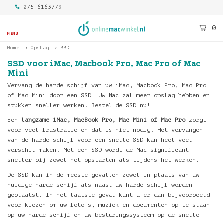
075-6163779
0
MENU
Home
Opslag
SSD
SSD voor iMac, Macbook Pro, Mac Pro of Mac
Mini
Vervang de harde schijf van uw iMac, Macbook Pro, Mac Pro
of Mac Mini door een SSD! Uw Mac zal meer opslag hebben en
stukken sneller werken. Bestel de SSD nu!
Een
langzame iMac, MacBook Pro, Mac Mini of Mac Pro
zorgt
voor veel frustratie en dat is niet nodig. Het vervangen
van de harde schijf voor een snelle SSD kan heel veel
verschil maken. Met een SSD wordt de Mac significant
sneller bij zowel het opstarten als tijdens het werken.
De SSD kan in de meeste gevallen zowel in plaats van uw
huidige harde schijf als naast uw harde schijf worden
geplaatst. In het laatste geval kunt u er dan bijvoorbeeld
voor kiezen om uw foto's, muziek en documenten op te slaan
op uw harde schijf en uw besturingssysteem op de snelle