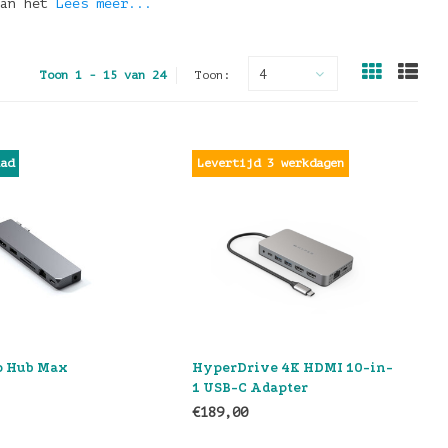
Van het
Lees meer...
4
Toon 1 - 15 van 24
Toon:
aad
Levertijd 3 werkdagen
o Hub Max
HyperDrive 4K HDMI 10-in-
1 USB-C Adapter
€189,00