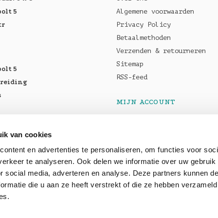
olt 5
Algemene voorwaarden
tr
Privacy Policy
Betaalmethoden
Verzenden & retourneren
Sitemap
olt 5
RSS-feed
breiding
s
MIJN ACCOUNT
Registreren
tellen:
Mijn bestellingen
ik van cookies
Pro M5
Mijn tickets
ontent en advertenties te personaliseren, om functies voor soci
5 Max
erkeer te analyseren. Ook delen we informatie over uw gebruik
or social media, adverteren en analyse. Deze partners kunnen 
baar: OWC
ormatie die u aan ze heeft verstrekt of die ze hebben verzameld
es.