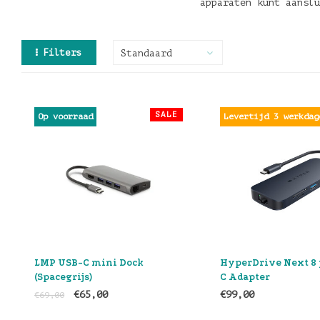
apparaten kunt aansl
Filters
Standaard
SALE
Op voorraad
Levertijd 3 werkdag
LMP USB-C mini Dock
HyperDrive Next 8 
(Spacegrijs)
C Adapter
€65,00
€99,00
€69,00