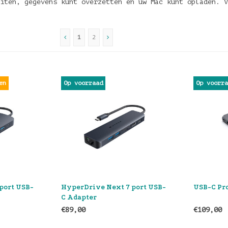
uiten, gegevens kunt overzetten en uw Mac kunt opladen. 
1
2
en
Op voorraad
Op voorr
port USB-
HyperDrive Next 7 port USB-
USB-C Pr
C Adapter
€89,00
€109,00