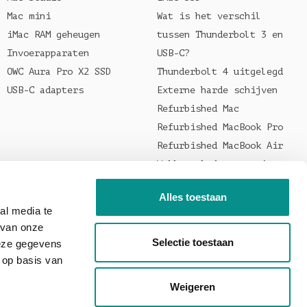
Mac mini
Wat is het verschil
iMac RAM geheugen
tussen Thunderbolt 3 en
Invoerapparaten
USB-C?
OWC Aura Pro X2 SSD
Thunderbolt 4 uitgelegd
USB-C adapters
Externe harde schijven
Refurbished Mac
Refurbished MacBook Pro
Refurbished MacBook Air
Welke oplader voor je
MacBook?
Alles toestaan
al media te
 van onze
Selectie toestaan
deze gegevens
 op basis van
Weigeren