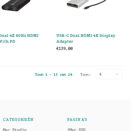
 Dual 4K 60Hz HDMI
USB-C Dual HDMI 4K Display
With PD
Adapter
ugh
€139,00
4
Toon 1 - 15 van 24
Toon:
CATEGORIEËN
PAGINA'S
Mac Studio
iMac SSD