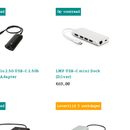
aad
Op voorraad
lo 2.5G USB-C 2.5Gb
LMP USB-C mini Dock
 Adapter
(Zilver)
€69,00
aad
Levertijd 3 werkdagen