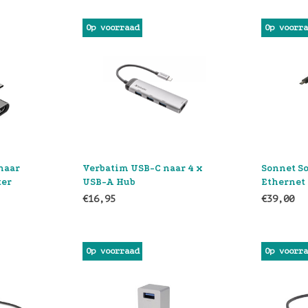
Op voorraad
Op voorr
naar
Verbatim USB-C naar 4 x
Sonnet So
ter
USB-A Hub
Ethernet
€16,95
€39,00
Op voorraad
Op voorr