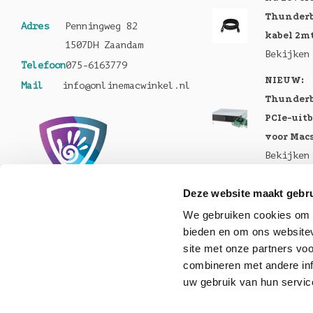
Thunderb
Adres
Penningweg 82
kabel 2m
1507DH Zaandam
Bekijken
Telefoon
075-6163779
NIEUW:
Mail
info@onlinemacwinkel.nl
Thunderb
PCIe-uit
voor Mac
Bekijken
Nu te bes
Deze website maakt gebru
MacBook 
We gebruiken cookies om c
Pro en M
bieden en om ons websitev
Bekijken
site met onze partners vo
Nu lever
combineren met andere inf
uw gebruik van hun servic
Helios 5S
Bekijken