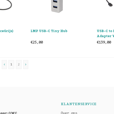
ceGrijs)
LMP USB-C Tiny Hub
USB-C to
Adapter 
Passthro
€25,00
€139,00
1
2
KLANTENSERVICE
baar: OWC
Over ons