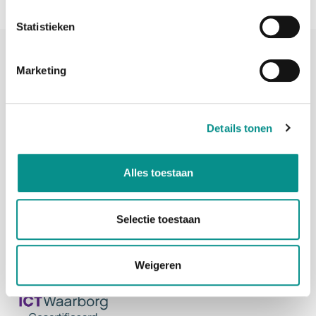
Statistieken
Marketing
Details tonen
Adres
Penningweg 82
1507DH Zaandam
Telefoon
075-6163779
Alles toestaan
Mail
info@onlinemacwinkel.nl
Selectie toestaan
Weigeren