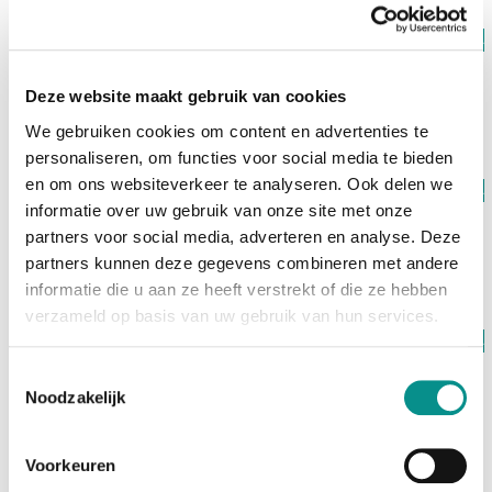
Op voorraad
NewerTech
MacBook Air 13-inch Batterij 2018 - 2020
Deze website maakt gebruik van cookies
€99,00
We gebruiken cookies om content en advertenties te
personaliseren, om functies voor social media te bieden
en om ons websiteverkeer te analyseren. Ook delen we
Op voorraad
informatie over uw gebruik van onze site met onze
NewerTech
Macbook Air 13-inch Batterij 2010 - 2017
partners voor social media, adverteren en analyse. Deze
€95,00
partners kunnen deze gegevens combineren met andere
informatie die u aan ze heeft verstrekt of die ze hebben
verzameld op basis van uw gebruik van hun services.
Op voorraad
NewerTech
Toestemmingsselectie
Macbook Air 11-inch Batterij 2011-2015
Noodzakelijk
€89,00
Voorkeuren