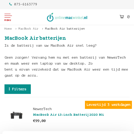
075-6163779
0
MENU
Home
MacBook Air
MacBook Air batterijen
MacBook Air batterijen
Is de batterij van uw MacBook Air snel leeg?
Geen zorgen! Vervang hem nu met een batterij van NewerTech
en maak weer een laptop van uw desktop. Zo
bent u ervan verzekerd dat uw MacBook Air weer een tijd mee
gaat op de accu.
Filters
Levertijd 3 werkdagen
NewerTech
MacBook Air 13-inch Batterij 2020 M1
€99,00