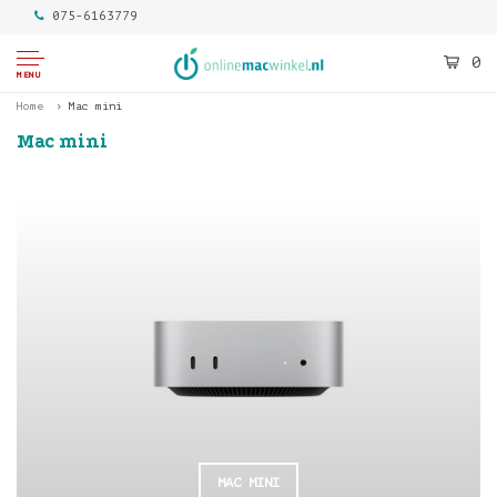
075-6163779
0
MENU
Home
Mac mini
Mac mini
MAC MINI