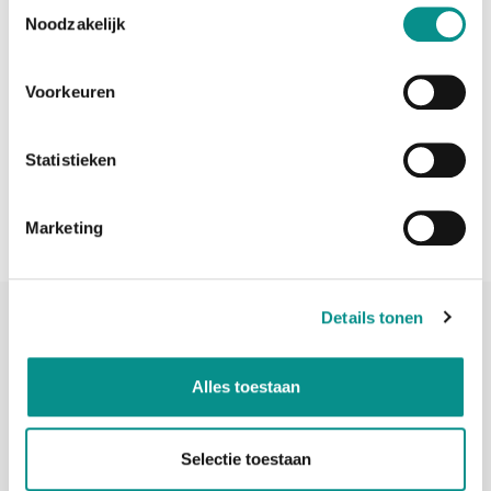
Toestemmingsselectie
Noodzakelijk
Voorkeuren
Statistieken
MAC MINI UPGRADES
Marketing
Details tonen
Alles toestaan
Adres
Penningweg 82
Selectie toestaan
1507DH Zaandam