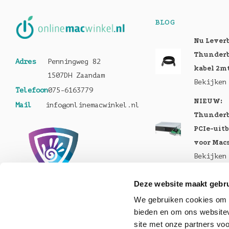
BLOG
Nu Lever
Thunderb
Adres
Penningweg 82
kabel 2m
1507DH Zaandam
Bekijken
Telefoon
075-6163779
NIEUW:
Mail
info@onlinemacwinkel.nl
Thunderb
PCIe-uit
voor Mac
Bekijken
Nu te bes
Deze website maakt gebru
MacBook 
We gebruiken cookies om c
Pro en M
bieden en om ons websitev
Bekijken
site met onze partners vo