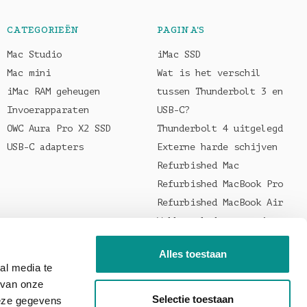
CATEGORIEËN
PAGINA'S
Mac Studio
iMac SSD
Mac mini
Wat is het verschil
iMac RAM geheugen
tussen Thunderbolt 3 en
Invoerapparaten
USB-C?
OWC Aura Pro X2 SSD
Thunderbolt 4 uitgelegd
USB-C adapters
Externe harde schijven
Refurbished Mac
Refurbished MacBook Pro
Refurbished MacBook Air
Welke oplader voor je
MacBook?
Alles toestaan
al media te
 van onze
Selectie toestaan
deze gegevens