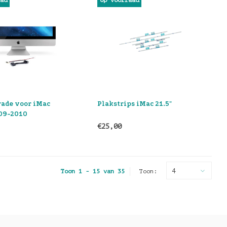
aad
Op voorraad
ade voor iMac
Plakstrips iMac 21.5"
09-2010
€25,00
4
Toon 1 - 15 van 35
Toon: