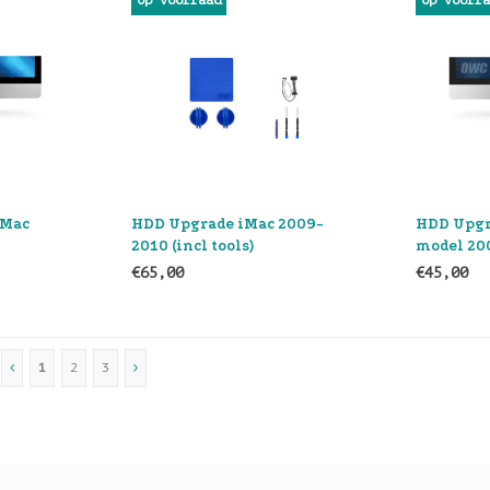
Op voorraad
Op voorr
iMac
HDD Upgrade iMac 2009-
HDD Upgr
2010 (incl tools)
model 20
€65,00
€45,00
1
2
3