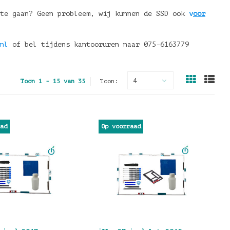
te gaan? Geen probleem, wij kunnen de SSD ook
v
oor
nl
of bel tijdens kantooruren naar 075-6163779
4
Toon 1 - 15 van 35
Toon:
aad
Op voorraad