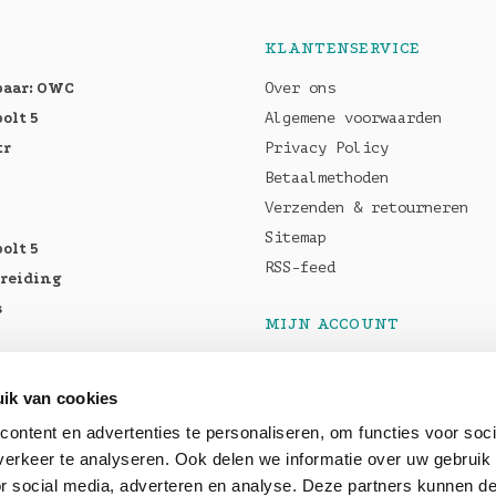
KLANTENSERVICE
baar: OWC
Over ons
olt 5
Algemene voorwaarden
tr
Privacy Policy
Betaalmethoden
Verzenden & retourneren
Sitemap
olt 5
RSS-feed
breiding
s
MIJN ACCOUNT
Registreren
tellen:
Mijn bestellingen
ik van cookies
Pro M5
Mijn tickets
ontent en advertenties te personaliseren, om functies voor soci
5 Max
erkeer te analyseren. Ook delen we informatie over uw gebruik
or social media, adverteren en analyse. Deze partners kunnen 