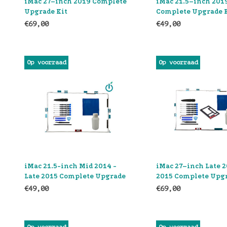
iMac 27–inch 2019 Complete
iMac 21.5–inch 201
Upgrade Kit
Complete Upgrade 
€69,00
€49,00
Op voorraad
Op voorraad
iMac 21.5-inch Mid 2014 -
iMac 27–inch Late 2
Late 2015 Complete Upgrade
2015 Complete Upgr
Kit
€49,00
€69,00