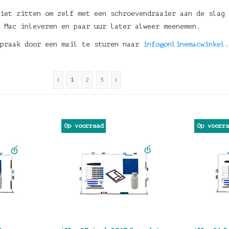
iet zitten om zelf met een schroevendraaier aan de slag 
e Mac inleveren en paar uur later alweer meenemen.
spraak door een mail te sturen naar
info@onlinemacwinkel.
1
2
3
Op voorraad
Op voorr