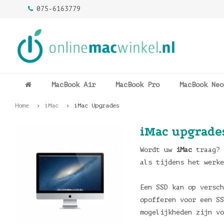
075-6163779
MacBook Air
MacBook Pro
MacBook Neo
Home
iMac
iMac Upgrades
iMac upgrade
Wordt uw
iMac
traag? 
als tijdens het werke
Een SSD kan op versch
opofferen voor een S
mogelijkheden zijn vo