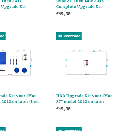
–inch 2017
iMac 27–inch Late 2015
 Upgrade Kit
Complete Upgrade Kit
€69,00
aad
Op voorraad
ade Kit voor iMac
HDD Upgrade Kit voor iMac
 2012 en later (Incl
27” model 2012 en later
€45,00