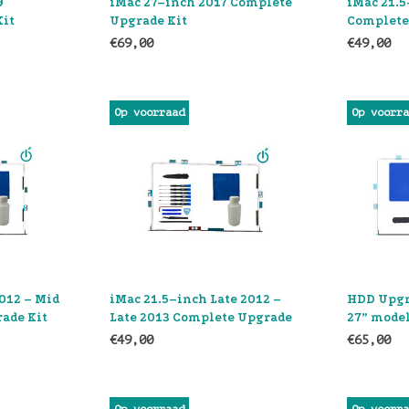
9
iMac 27–inch 2017 Complete
iMac 21.5
Kit
Upgrade Kit
Complete
€69,00
€49,00
Op voorraad
Op voorr
012 – Mid
iMac 21.5–inch Late 2012 –
HDD Upgr
ade Kit
Late 2013 Complete Upgrade
27” model
Kit
Tools)
€49,00
€65,00