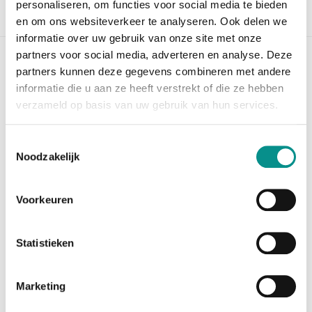
personaliseren, om functies voor social media te bieden
Beschrijving
en om ons websiteverkeer te analyseren. Ook delen we
informatie over uw gebruik van onze site met onze
partners voor social media, adverteren en analyse. Deze
OWC Express 4M2 Ultra
partners kunnen deze gegevens combineren met andere
informatie die u aan ze heeft verstrekt of die ze hebben
De OWC Express 4M2 Ultra is een extreem snelle
verzameld op basis van uw gebruik van hun services.
Thunderbolt‑5 opslagbehuizing voor wie maximale
prestaties en volledige vrijheid in SSD‑keuze wil.
Toestemmingsselectie
De behuizing biedt plaats aan
vier NVMe M.2 SSD’s
Noodzakelijk
(2242 of 2280) en haalt snelheden tot
6622 MB/s
,
ideaal voor 12K‑videowerk, 8K multicam‑projecten,
grote fotobestanden en zware dataworkflows.
Voorkeuren
Je kiest zelf welke SSD’s je plaatst en welk
RAID‑niveau je gebruikt (RAID 0/1/4/5/10 of JBOD).
Statistieken
Dankzij het modulaire ontwerp kun je later eenvoudig
grotere of snellere SSD’s installeren zonder een
nieuwe behuizing te hoeven kopen. De aluminium
Marketing
behuizing zorgt voor stevige bescherming en
efficiënte koeling, terwijl een slimme, stille