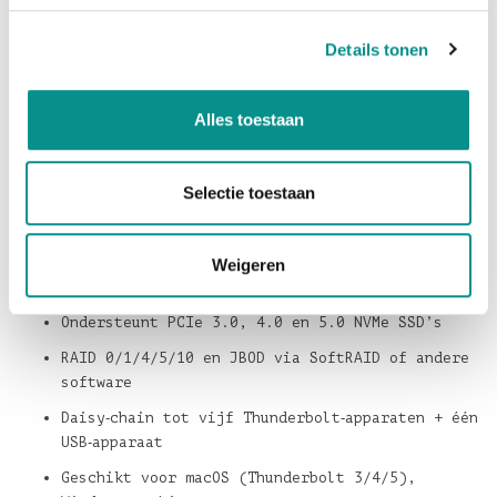
ventilator alleen inschakelt wanneer dat nodig is.
Via de tweede Thunderbolt‑5 poort kun je tot
vijf
Details tonen
extra Thunderbolt‑apparaten
doorlussen én één
USB‑apparaat aansluiten. Meerdere Express 4M2
Alles toestaan
Ultra‑units zijn te combineren tot één grote
opslagvolume tot wel
128 TB
.
Belangrijkste kenmerken
Selectie toestaan
Thunderbolt‑5 NVMe‑behuizing met
vier M.2‑slots
Snelheden tot
6622 MB/s
(afhankelijk van
Weigeren
SSD‑generatie)
Ondersteunt PCIe 3.0, 4.0 en 5.0 NVMe SSD’s
RAID 0/1/4/5/10 en JBOD via SoftRAID of andere
software
Daisy‑chain tot vijf Thunderbolt‑apparaten + één
USB‑apparaat
Geschikt voor macOS (Thunderbolt 3/4/5),