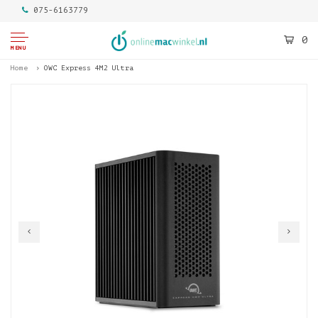
075-6163779
0
MENU
Home
OWC Express 4M2 Ultra