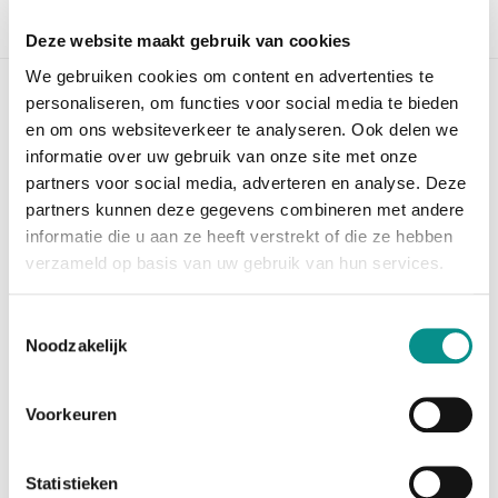
Beschrijving
Deze website maakt gebruik van cookies
We gebruiken cookies om content en advertenties te
personaliseren, om functies voor social media te bieden
OWC HDD Upgrade voor iMac model 2011
en om ons websiteverkeer te analyseren. Ook delen we
Is de harde schijf van uw iMac model 2011 stuk of
informatie over uw gebruik van onze site met onze
wilt u een grotere harde schijf plaatsen? Dan bent u
partners voor social media, adverteren en analyse. Deze
genoodzaakt bij Apple de hoofdprijs te betalen voor
partners kunnen deze gegevens combineren met andere
een standaard harde schijf. Wilt u deze zelf
informatie die u aan ze heeft verstrekt of die ze hebben
vervangen
verzameld op basis van uw gebruik van hun services.
en houdt u geen rekening met de thermal sensor? Dan
wordt u geconfronteerd met een fan die op hol slaat.
Met de OWC HDD Upgrade voor iMac model 2011 is dit
Toestemmingsselectie
Noodzakelijk
verleden tijd. Deze upgrade bevat een HDD power
cable
met thermal sensor module die ervoor zorgt dat de
Voorkeuren
fan gewoon doet wat die moet doen.
Om deze reparatie uit te voeren heeft u de volgende
Statistieken
tools nodig: