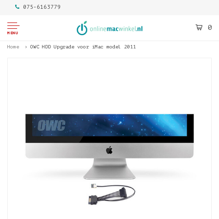
075-6163779
0
MENU
Home
OWC HDD Upgrade voor iMac model 2011