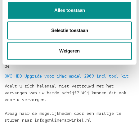
Alles toestaan
Om deze reparatie uit te voeren heeft u de volgende
tools nodig:
Zuignap (bijvoorbeeld van uw navigatie)
Selectie toestaan
T10 Torx schroevendraaier
T8 Torx schroevendraaier
Spudger
Weigeren
Heeft u deze tools niet, kijkt u dan ook eens naar
de
OWC HDD Upgrade voor iMac model 2009 incl tool kit
Voelt u zich helemaal niet vertrouwd met het
vervangen van uw harde schijf? Wij kunnen dat ook
voor u verzorgen.
Vraag naar de mogelijkheden door een mailtje te
sturen naar
info@onlinemacwinkel.nl