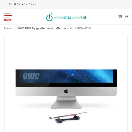
075-6163779
0
MENU
Home
OWC HDD Upgrade voor iMac model 2009-2010