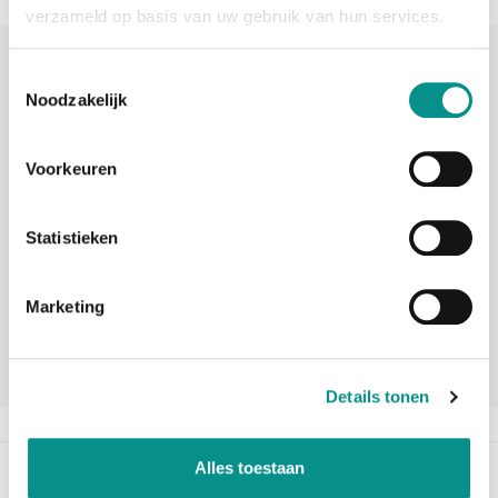
verzameld op basis van uw gebruik van hun services.
Sinds 2006 uw Mac specialist
Toestemmingsselectie
Noodzakelijk
30 dagen bedenktijd
Vandaag besteld, morgen in huis
Voorkeuren
beoordelingen
Statistieken
Marketing
Details tonen
Alles toestaan
Beschrijving