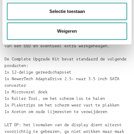
Selectie toestaan
Complete Upgrade Kit iMac 27–inch 2019
Complete Upgrade Kit voor iMac 27–inch, model 2019
Weigeren
met al het benodigde gereedschap
om de upgrade uit te voeren en uw Mac te voorzien
van een SSD en eventueel extra werkgeheugen.
De Complete Upgrade Kit bevat standaard de volgende
producten:
1x 12-delige gereedschapsset
1x NewerTech AdaptaDrive 2.5– naar 3.5 inch SATA
converter
1x Microvezel doek
1x Roller Tool, om het scherm los te halen
1x Plakstrips om het scherm weer vast te plakken
1x Aceton om oude lijmresten te verwijderen
LET OP: het losmaken van de display dient uiterst
voorzichtig te gebeuren, ga niet wrikken maar maak