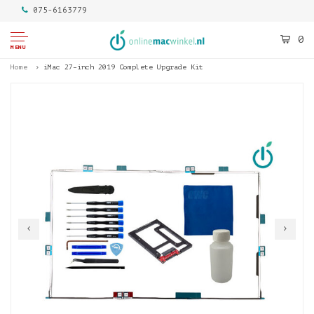
075-6163779
0
MENU
Home
iMac 27–inch 2019 Complete Upgrade Kit