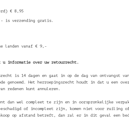
erd) € 8,95
,- is verzending gratis.
se landen vanaf € 9,-
t u informatie over uw retourrecht.
srecht is 14 dagen en gaat in op de dag van ontvangst va
ode genoemd. Het herroepingsrecht houdt in dat u een ove
van redenen kunt annuleren.
ent dan wel compleet te zijn en in oorspronkelijke verpa
beschadigd of incompleet zijn, komen niet voor ruiling o
nkoop op afstand betreft, dan zal er in dit geval een be