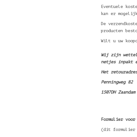
Eventuele kost
kan er mogelij
De verzendkost
producten best
Wilt u uw koop
Wij zijn wette
netjes inpakt 
Het retouradre
Penningweg 82
1507DH Zaanda
Formulier voor
(dit formulier