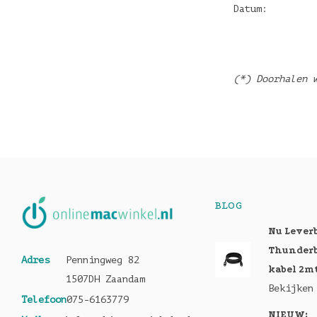
Datum:
(*) Doorhalen 
BLOG
Nu Lever
Thunderb
Adres
Penningweg 82
kabel 2m
1507DH Zaandam
Bekijken
Telefoon
075-6163779
NIEUW: