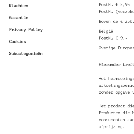
PostNL € 5,95
Klachten
PostNL (verzek
Garantie
Boven de € 250
Privacy Policy
België
PostNL € 9,-
Cookies
Overige Europe
Subcategorieën
Hieronder tref
Het herroeping
afkoelingsperi
zonder opgave 
Het product di
Producten die 
consumenten aa
afprijzing.