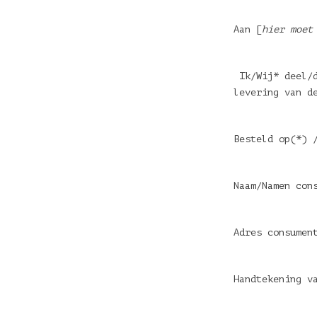
Aan [
hier moet
Ik/Wij* deel/d
levering van d
Besteld op(*) 
Naam/Namen con
Adres consumen
Handtekening v