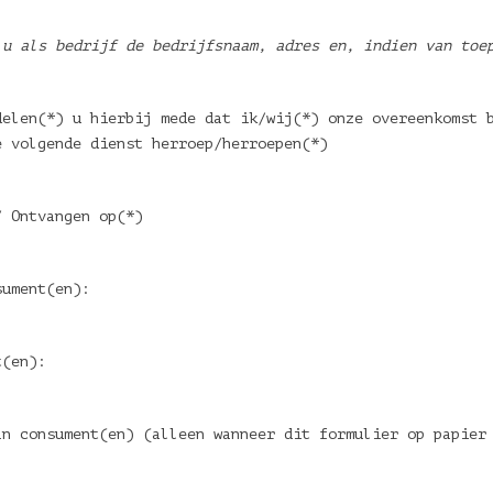
 u als bedrijf de bedrijfsnaam, adres en, indien van toe
elen(*) u hierbij mede dat ik/wij(*) onze overeenkomst b
e volgende dienst herroep/herroepen(*)
/ Ontvangen op(*)
sument(en):
t(en):
an consument(en) (alleen wanneer dit formulier op papie