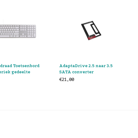
ptaDrive 2.5 naar 3.5
Matias Bedraad Toetsenbord
A converter
met numeriek gedeelte
,00
€69,00