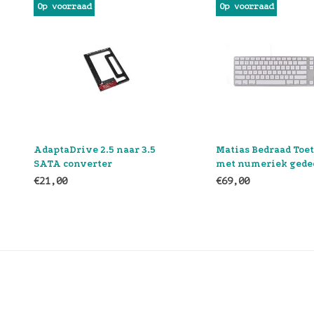
Op voorraad
5
Matias Bedraad Toetsenbord
AdaptaDrive 2
met numeriek gedeelte
SATA convert
€69,00
€21,00