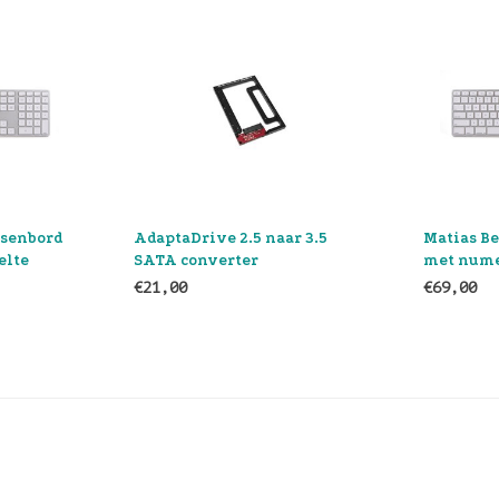
.5 naar 3.5
Matias Bedraad Toetsenbord
Ada
er
met numeriek gedeelte
SAT
€69,00
€21