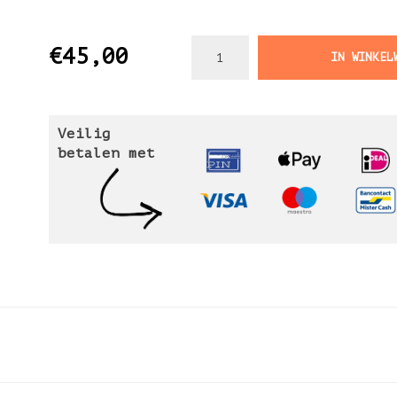
€45,00
IN WINKEL
Veilig
betalen met