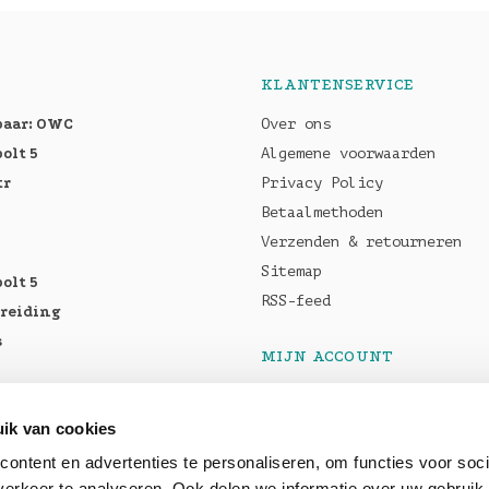
KLANTENSERVICE
baar: OWC
Over ons
olt 5
Algemene voorwaarden
tr
Privacy Policy
Betaalmethoden
Verzenden & retourneren
Sitemap
olt 5
RSS-feed
breiding
s
MIJN ACCOUNT
Registreren
tellen:
Mijn bestellingen
ik van cookies
Pro M5
Mijn tickets
ontent en advertenties te personaliseren, om functies voor soci
5 Max
erkeer te analyseren. Ook delen we informatie over uw gebruik