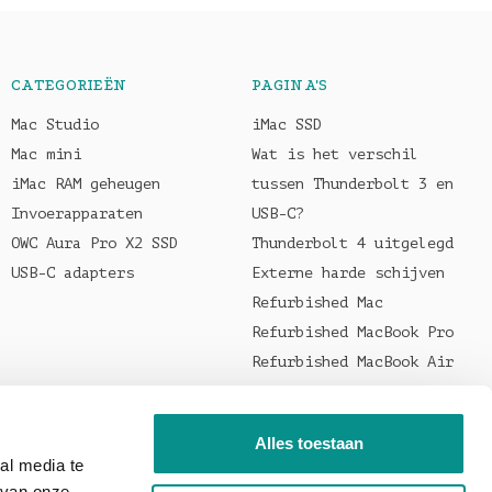
CATEGORIEËN
PAGINA'S
Mac Studio
iMac SSD
Mac mini
Wat is het verschil
iMac RAM geheugen
tussen Thunderbolt 3 en
Invoerapparaten
USB-C?
OWC Aura Pro X2 SSD
Thunderbolt 4 uitgelegd
USB-C adapters
Externe harde schijven
Refurbished Mac
Refurbished MacBook Pro
Refurbished MacBook Air
Welke oplader voor je
MacBook?
Alles toestaan
al media te
 van onze