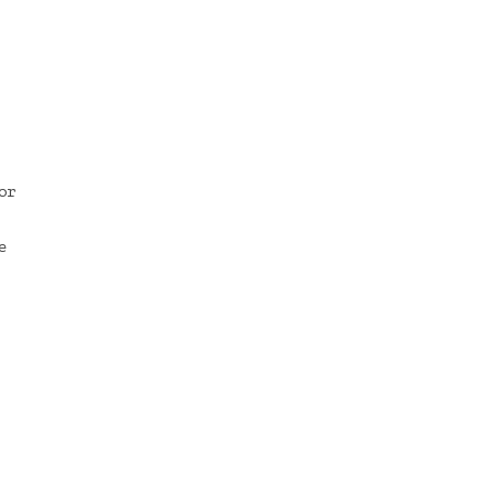
or
de