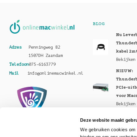
BLOG
Nu Lever
Thunderb
Adres
Penningweg 82
kabel 2m
1507DH Zaandam
Bekijken
Telefoon
075-6163779
NIEUW:
Mail
info@onlinemacwinkel.nl
Thunderb
PCIe-uit
voor Mac
Bekijken
Nu te bes
Deze website maakt gebru
MacBook 
We gebruiken cookies om c
Pro en M
bieden en om ons websitev