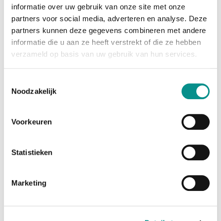
informatie over uw gebruik van onze site met onze
Het OWC Thunderbolt 4 dock heeft altijd genoeg poorten voor
partners voor social media, adverteren en analyse. Deze
uw Mac waaronder vier Thunderbolt 4 poorten.
partners kunnen deze gegevens combineren met andere
informatie die u aan ze heeft verstrekt of die ze hebben
verzameld op basis van uw gebruik van hun services.
Toestemmingsselectie
Noodzakelijk
Voorkeuren
Specs:
Statistieken
- Vier Thunderbolt 4 poorten
- 3 x USB3 Typer A - 10Gb/s
- 1 x USB2.0 Type-A
Marketing
- Gigabit Ethernet
- Combo Audio In/Out Jack
- SD 4.0 Card Reader