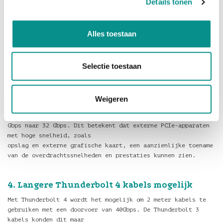
Details tonen
2. Sluit meerdere beeldschermen aan.
Op één Thunderbolt 4-poort kunt u maximaal twee 4K 60Hz
Alles toestaan
DisplayPort- of HDMI-monitoren aansluiten via een
Thunerbolt 4 dock, adapter of Hub.
Beeldschermen met een Thunderbolt aansluiting kunnen direct
Selectie toestaan
worden aangesloten.
Weigeren
3. PCI-e doorvoer van 32Gbit/s
De minimale PCIe-gegevensvereisten zijn verhoogd van 16
Gbps naar 32 Gbps. Dit betekent dat externe PCIe-apparaten
met hoge snelheid, zoals
opslag en externe grafische kaart, een aanzienlijke toename
van de overdrachtssnelheden en prestaties kunnen zien.
4. Langere Thunderbolt 4 kabels mogelijk
Met Thunderbolt 4 wordt het mogelijk om 2 meter kabels te
gebruiken met een doorvoer van 40Gbps. De Thunderbolt 3
kabels konden dit maar