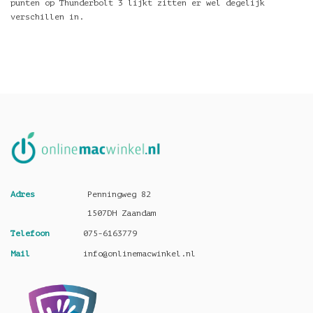
punten op Thunderbolt 3 lijkt zitten er wel degelijk
verschillen in.
Adres
Penningweg 82
1507DH Zaandam
Telefoon
075-6163779
Mail
info@onlinemacwinkel.nl