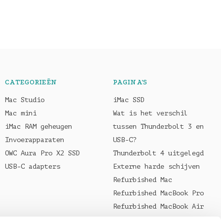
CATEGORIEËN
PAGINA'S
Mac Studio
iMac SSD
Mac mini
Wat is het verschil
iMac RAM geheugen
tussen Thunderbolt 3 en
Invoerapparaten
USB-C?
OWC Aura Pro X2 SSD
Thunderbolt 4 uitgelegd
USB-C adapters
Externe harde schijven
Refurbished Mac
Refurbished MacBook Pro
Refurbished MacBook Air
Welke oplader voor je