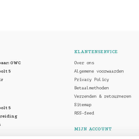
KLANTENSERVICE
baar: OWC
Over ons
olt 5
Algemene voorwaarden
tr
Privacy Policy
Betaalmethoden
Verzenden & retourneren
Sitemap
olt 5
RSS-feed
breiding
s
MIJN ACCOUNT