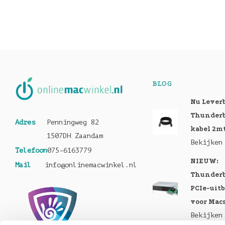
BLOG
Nu Lever
Thunderb
Adres
Penningweg 82
kabel 2m
1507DH Zaandam
Bekijken
Telefoon
075-6163779
NIEUW:
Mail
info@onlinemacwinkel.nl
Thunderb
PCIe-uit
voor Mac
Bekijken