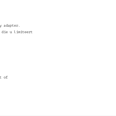
ay adapter.
 die u limiteert
t of