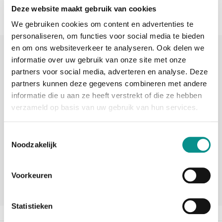
Deze website maakt gebruik van cookies
We gebruiken cookies om content en advertenties te
personaliseren, om functies voor social media te bieden
en om ons websiteverkeer te analyseren. Ook delen we
Sinds 2006 uw Mac specialist
informatie over uw gebruik van onze site met onze
30 dagen bedenktijd
partners voor social media, adverteren en analyse. Deze
partners kunnen deze gegevens combineren met andere
Vandaag besteld, morgen in huis
informatie die u aan ze heeft verstrekt of die ze hebben
verzameld op basis van uw gebruik van hun services.
beoordelingen
Toestemmingsselectie
Noodzakelijk
Voorkeuren
Statistieken