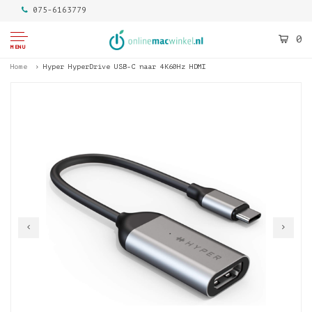
075-6163779
0
MENU
Home
Hyper HyperDrive USB-C naar 4K60Hz HDMI