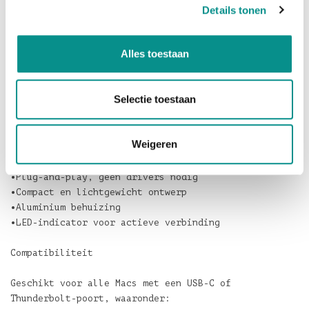
Details tonen
onder macOS.
De aluminium behuizing sluit qua uitstraling goed
Alles toestaan
aan bij Apple-hardware en zorgt voor een degelijke
afwerking. Met het vaste USB-C-kabeltje van circa 15
cm is de hub compact en gemakkelijk mee te nemen
Selectie toestaan
in een laptoptas of sleeve.
Belangrijkste kenmerken
Weigeren
•4 x USB-A poorten (USB 3.2 Gen 1, tot 5 Gbps)
•Aansluiting via USB-C
•Plug-and-play, geen drivers nodig
•Compact en lichtgewicht ontwerp
•Aluminium behuizing
•LED-indicator voor actieve verbinding
Compatibiliteit
Geschikt voor alle Macs met een USB-C of
Thunderbolt-poort, waaronder: