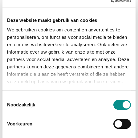
diepe zwarttinten en indrukwekkende helderheid.
Ideaal voor creatieve professionals en veeleisende
gebruikers.
Deze website maakt gebruik van cookies
We gebruiken cookies om content en advertenties te
Refurbished, maar als nieuw
personaliseren, om functies voor social media te bieden
Elke refurbished MacBook Pro wordt zorgvuldig
en om ons websiteverkeer te analyseren. Ook delen we
nagekeken en voorzien van een schone macOS-
informatie over uw gebruik van onze site met onze
installatie.
partners voor social media, adverteren en analyse. Deze
• Technisch 100% in orde
partners kunnen deze gegevens combineren met andere
• Cosmetisch in nieuwstaat (5-sterrenklasse)
informatie die u aan ze heeft verstrekt of die ze hebben
verzameld op basis van uw gebruik van hun services.
• Duurzaam alternatief voor nieuwkoop
• Direct gebruiksklaar geleverd
Toestemmingsselectie
Noodzakelijk
Waarom
Onlinemacwinkel.nl
Bij
Onlinemacwinkel.nl
bent u verzekerd van
kwaliteit, service en transparantie. Sinds 2006
Voorkeuren
leveren wij refurbished Macs aan particulieren en
bedrijven door heel Nederland. Met deskundig advies,