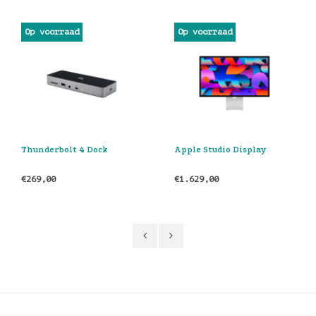
SALE
Op voorraad
Op voorraad
Apple Studio Display
LMP USB-C mini Dock
(Spacegrijs)
€1.629,00
€65,00
€69,00