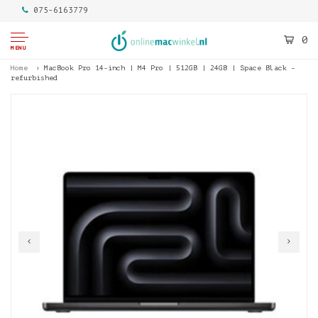
075-6163779
0
MENU
Home
MacBook Pro 14-inch | M4 Pro | 512GB | 24GB | Space Black -
refurbished