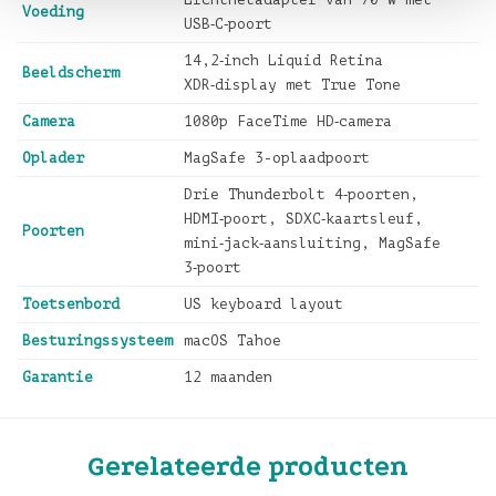
Voeding
USB‑C‑poort
14,2‑inch Liquid Retina
Beeldscherm
XDR‑display met True Tone
Camera
1080p FaceTime HD‑camera
Oplader
MagSafe 3-oplaadpoort
Drie Thunderbolt 4‑poorten,
HDMI‑poort, SDXC‑kaartsleuf,
Poorten
mini‑jack‑aansluiting, MagSafe
3‑poort
Toetsenbord
US keyboard layout
Besturingssysteem
macOS Tahoe
Garantie
12 maanden
Gerelateerde producten