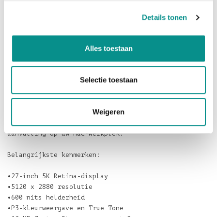
ingebouwde 12-MP Center Stage-camera houdt u
automatisch in beeld en
Details tonen
ondersteunt nu ook Bureauweergave, zodat u tijdens
gesprekken eenvoudig ook uw werkplek kunt laten
Alles toestaan
zien. De drie microfoons
van studiokwaliteit en het zespersoons
speakersysteem met ruimtelijke audio zorgen daarbij
Selectie toestaan
voor een uitstekende geluidservaring.
Met
Thunderbolt 5
en USB-C sluit u uw Mac en
Weigeren
accessoires razendsnel aan. Zo vormt het Studio
Display een krachtige en stijlvolle
aanvulling op uw Mac-werkplek.
Belangrijkste kenmerken:
•27-inch 5K Retina-display
•5120 x 2880 resolutie
•600 nits helderheid
•P3-kleurweergave en True Tone