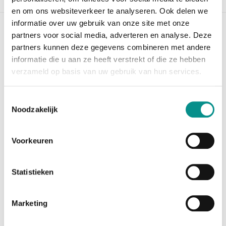
en om ons websiteverkeer te analyseren. Ook delen we
informatie over uw gebruik van onze site met onze
partners voor social media, adverteren en analyse. Deze
Apple Studio Display
partners kunnen deze gegevens combineren met andere
De
vernieuwde Apple Studio Display
is de perfecte
informatie die u aan ze heeft verstrekt of die ze hebben
monitor voor iedereen die het maximale uit een Mac
verzameld op basis van uw gebruik van hun services.
wil halen. Dit
schitterende 27-inch 5K Retina-display combineert
Toestemmingsselectie
een haarscherpe beeldkwaliteit met een stijlvol
Noodzakelijk
aluminium design
en slimme Apple-technologie.
Voorkeuren
Dankzij de
resolutie
van 5120 x 2880 pixels, 600
nits helderheid, P3-kleurweergave en True Tone ziet
alles er indrukwekkend
Statistieken
scherp, helder en natuurgetrouw uit. Ideaal voor
fotografie, video, grafisch werk en dagelijks
professioneel gebruik.
Marketing
Ook
videobellen
ziet er beter uit dan ooit. De