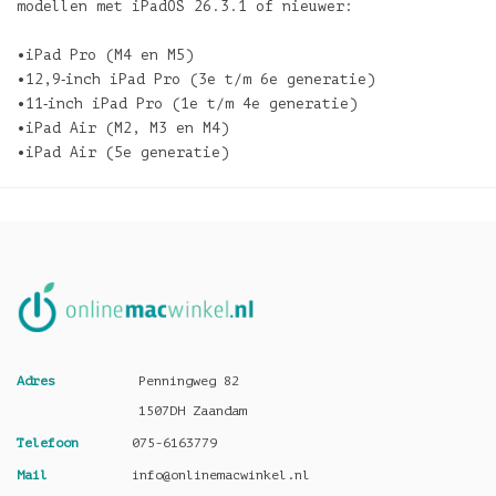
modellen met iPadOS 26.3.1 of nieuwer:
•iPad Pro (M4 en M5)
•12,9‑inch iPad Pro (3e t/m 6e generatie)
•11‑inch iPad Pro (1e t/m 4e generatie)
•iPad Air (M2, M3 en M4)
•iPad Air (5e generatie)
Adres
Penningweg 82
1507DH Zaandam
Telefoon
075-6163779
Mail
info@onlinemacwinkel.nl