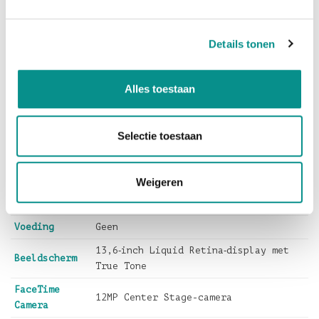
De MacBook Air 13″ M4 (2025) is licht, stil en
lekker snel — de slimme keuze voor wie veel van zijn
Details tonen
Mac verlangt en tegelijk duurzaam wil investeren.
Niet helemaal wat u zoekt? Bekijk hier alle
Alles toestaan
refurbished MacBook Air-modellen
.
Selectie toestaan
Apple M4 | 10-core CPU | 10-core GPU
Chip
| 16-core Neural Engine
Geheugen
24 GB Centraal geheugen
Weigeren
Opstartschijf
512 GB SSD-opslag
Voeding
Geen
13,6‑inch Liquid Retina‑display met
Beeldscherm
True Tone
FaceTime
12MP Center Stage-camera
Camera