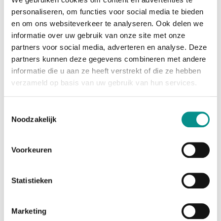
personaliseren, om functies voor social media te bieden
Refurbished, maar als nieuw
en om ons websiteverkeer te analyseren. Ook delen we
informatie over uw gebruik van onze site met onze
Elke refurbished MacBook Air wordt zorgvuldig
partners voor social media, adverteren en analyse. Deze
nagekeken en voorzien van een schone macOS-
partners kunnen deze gegevens combineren met andere
installatie.
informatie die u aan ze heeft verstrekt of die ze hebben
• Technisch 100% in orde
• Cosmetisch in nieuwstaat (5-sterrenklasse)
verzameld op basis van uw gebruik van hun services.
• Duurzaam alternatief voor nieuwkoop
• Direct gebruiksklaar geleverd
Toestemmingsselectie
Waarom Onlinemacwinkel.nl
Noodzakelijk
Bij Onlinemacwinkel.nl bent u verzekerd van
kwaliteit, service en transparantie. Sinds 2006
Voorkeuren
leveren wij refurbished Macs aan particulieren en
bedrijven door heel Nederland — met deskundig
advies, een ruim assortiment en 30 dagen bedenktijd
Statistieken
koopt u met een gerust hart.
Kort samengevat
Marketing