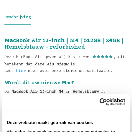
Beschrijving
MacBook Air 13-inch | M4 | 512GB | 24GB |
Hemelsblauw - refurbished
Deze MacBook Air geven wij 5 sterren
, dit
betekent dat deze
als nieuw
is.
Lees
hier
meer over onze sterrenclassificatie.
Wordt dit uw nieuwe Mac?
De
MacBook Air 13-inch M4
in
Hemelsblauw
is
ontworpen voor wie topprestaties wil in een compact
formaat. De
Apple M4-chip
,
24GB geheugen
en
512GB
SSD-opslag
zorgen voor snelheid en efficiëntie bij
elk project. Het
Liquid Retina-display
biedt
Deze website maakt gebruik van cookies
adembenemende beeldkwaliteit voor werk en
ontspanning.
We gebruiken cookies om content en advertenties te