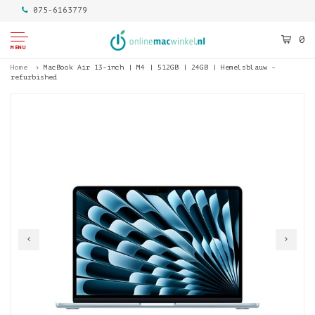
075-6163779
0
MENU
Home
MacBook Air 13-inch | M4 | 512GB | 24GB | Hemelsblauw -
refurbished