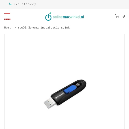
075-6163779
0
MENU
Home
macOS Sonoma installatie stick