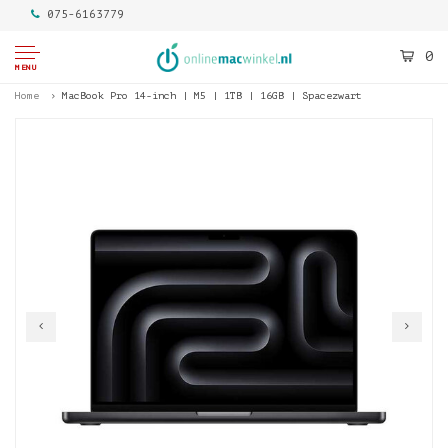
075-6163779
0
MENU
Home
MacBook Pro 14-inch | M5 | 1TB | 16GB | Spacezwart