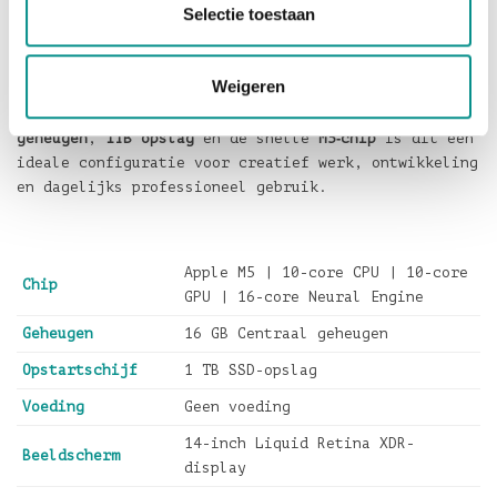
Selectie toestaan
MacBook Pro 14-inch in Spacezwart kopen
De
MacBook Pro 14-inch M5 in Spacezwart
is een
Weigeren
uitstekende keuze voor professionals die krachtige
prestaties zoeken in een draagbaar formaat. Met
16GB
geheugen
,
1TB opslag
en de snelle
M5‑chip
is dit een
ideale configuratie voor creatief werk, ontwikkeling
en dagelijks professioneel gebruik.
Apple M5 | 10-core CPU | 10-core
Chip
GPU | 16-core Neural Engine
Geheugen
16 GB Centraal geheugen
Opstartschijf
1 TB SSD-opslag
Voeding
Geen voeding
14-inch Liquid Retina XDR-
Beeldscherm
display