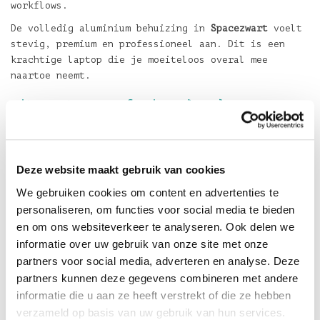
workflows.
De volledig aluminium behuizing in
Spacezwart
voelt
stevig, premium en professioneel aan. Dit is een
krachtige laptop die je moeiteloos overal mee
naartoe neemt.
Uitgerust voor professioneel werken
Deze uitvoering in
Spacezwart
beschikt over
1TB
SSD‑opslag
en
16GB centraal geheugen
. Dat betekent
snelle laadtijden, soepele multitasking en voldoende
Deze website maakt gebruik van cookies
ruimte voor dagelijkse projecten, mediabestanden en
professionele apps.
We gebruiken cookies om content en advertenties te
personaliseren, om functies voor social media te bieden
De
Apple M5‑chip met 10‑core CPU en 10‑core GPU
biedt
en om ons websiteverkeer te analyseren. Ook delen we
uitstekende prestaties voor videobewerking,
informatie over uw gebruik van onze site met onze
softwareontwikkeling, grafisch werk en andere
veeleisende taken.
partners voor social media, adverteren en analyse. Deze
partners kunnen deze gegevens combineren met andere
Klaar voor de toekomst
informatie die u aan ze heeft verstrekt of die ze hebben
Met de
M5‑chip
is MacBook Pro helemaal klaar voor
verzameld op basis van uw gebruik van hun services.