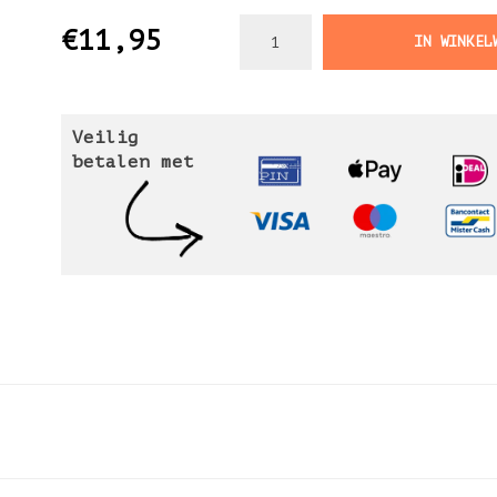
€11,95
IN WINKEL
Veilig
betalen met