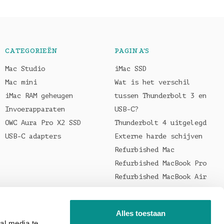
CATEGORIEËN
PAGINA'S
Mac Studio
iMac SSD
Mac mini
Wat is het verschil
iMac RAM geheugen
tussen Thunderbolt 3 en
Invoerapparaten
USB-C?
OWC Aura Pro X2 SSD
Thunderbolt 4 uitgelegd
USB-C adapters
Externe harde schijven
Refurbished Mac
Refurbished MacBook Pro
Refurbished MacBook Air
Welke oplader voor je
MacBook?
Alles toestaan
al media te