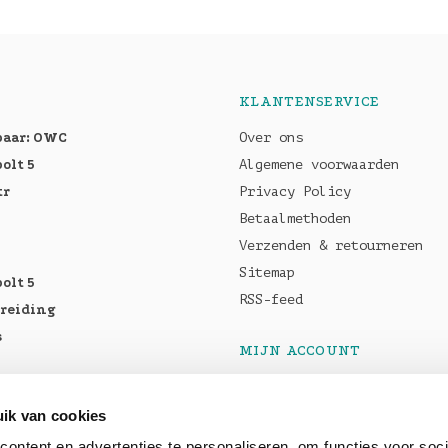
KLANTENSERVICE
baar: OWC
Over ons
olt 5
Algemene voorwaarden
tr
Privacy Policy
Betaalmethoden
Verzenden & retourneren
Sitemap
olt 5
RSS-feed
breiding
s
MIJN ACCOUNT
Registreren
tellen:
Mijn bestellingen
ik van cookies
Pro M5
Mijn tickets
ontent en advertenties te personaliseren, om functies voor soci