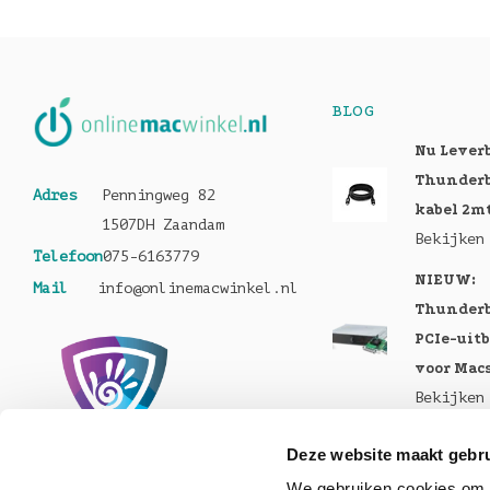
BLOG
Nu Lever
Thunderb
Adres
Penningweg 82
kabel 2m
1507DH Zaandam
Bekijken
Telefoon
075-6163779
NIEUW:
Mail
info@onlinemacwinkel.nl
Thunderb
PCIe-uit
voor Mac
Bekijken
Nu te bes
Deze website maakt gebru
MacBook 
We gebruiken cookies om c