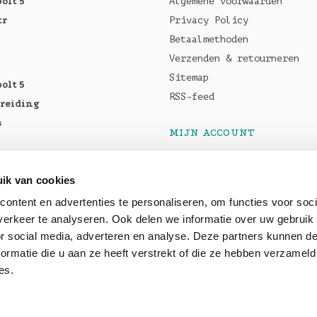
olt 5
Algemene voorwaarden
tr
Privacy Policy
Betaalmethoden
Verzenden & retourneren
Sitemap
olt 5
RSS-feed
breiding
s
MIJN ACCOUNT
Registreren
tellen:
Mijn bestellingen
ik van cookies
Pro M5
Mijn tickets
ontent en advertenties te personaliseren, om functies voor soci
5 Max
erkeer te analyseren. Ook delen we informatie over uw gebruik
or social media, adverteren en analyse. Deze partners kunnen 
baar: OWC
ormatie die u aan ze heeft verstrekt of die ze hebben verzameld
es.