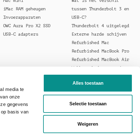
Mac mini
Wat is het verschil
iMac RAM geheugen
tussen Thunderbolt 3 en
Invoerapparaten
USB-C?
OWC Aura Pro X2 SSD
Thunderbolt 4 uitgelegd
USB-C adapters
Externe harde schijven
Refurbished Mac
Refurbished MacBook Pro
Refurbished MacBook Air
Welke oplader voor je
MacBook?
Alles toestaan
al media te
 van onze
Selectie toestaan
deze gegevens
 op basis van
Weigeren