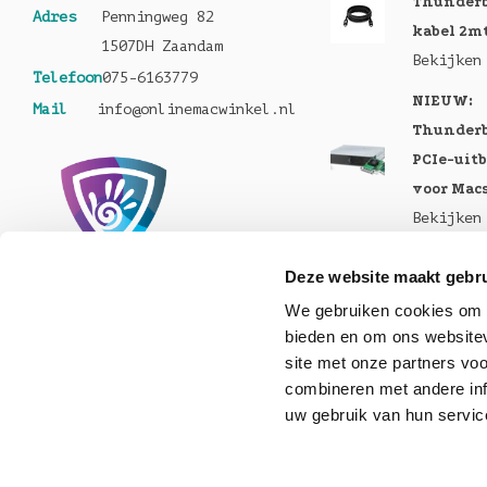
Thunderb
Adres
Penningweg 82
kabel 2m
1507DH Zaandam
Bekijken
Telefoon
075-6163779
NIEUW:
Mail
info@onlinemacwinkel.nl
Thunderb
PCIe-uit
voor Mac
Bekijken
Nu te bes
Deze website maakt gebru
MacBook 
We gebruiken cookies om c
Pro en M
bieden en om ons websitev
Bekijken
site met onze partners vo
Nu lever
combineren met andere inf
uw gebruik van hun servic
Helios 5S
Bekijken