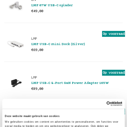
LMP 67W USB-C oplader
€49,00
Op voorraad
LMP
LMP USB-C mini Dock (Zilver)
€69,00
Op voorraad
LMP
LMP USB-C 4-Port GaN Power Adapter 165W
€89,00
Op voorraad
LMP
Deze website maakt gebruik van cookies
LMP USB-C Travel Dock (Zilver)
We gebruiken cookies om content en advertenties te personaliseren, om functies voor
social media te bieden en om ons websiteverkeer te analyseren. Ook delen we