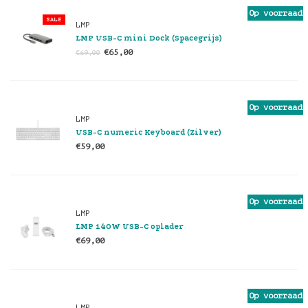
Op voorraad
SALE
LMP
LMP USB-C mini Dock (Spacegrijs)
€65,00
€69,00
Op voorraad
LMP
USB-C numeric Keyboard (Zilver)
€59,00
Op voorraad
LMP
LMP 140W USB-C oplader
€69,00
Op voorraad
LMP