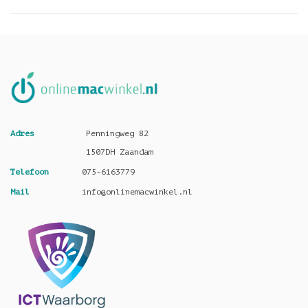
Adres
Penningweg 82
1507DH Zaandam
Telefoon
075-6163779
Mail
info@onlinemacwinkel.nl