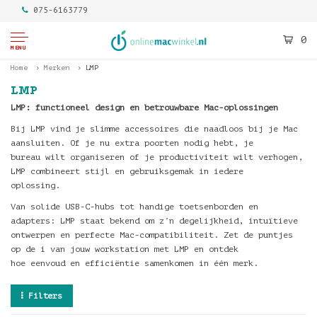
075-6163779
0
MENU
Home
Merken
LMP
LMP
LMP: functioneel design en betrouwbare Mac-oplossingen
Bij LMP vind je slimme accessoires die naadloos bij je Mac
aansluiten. Of je nu extra poorten nodig hebt, je
bureau wilt organiseren of je productiviteit wilt verhogen,
LMP combineert stijl en gebruiksgemak in iedere
oplossing.
Van solide USB-C-hubs tot handige toetsenborden en
adapters: LMP staat bekend om z’n degelijkheid, intuïtieve
ontwerpen en perfecte Mac-compatibiliteit. Zet de puntjes
op de i van jouw workstation met LMP en ontdek
hoe eenvoud en efficiëntie samenkomen in één merk.
Filters