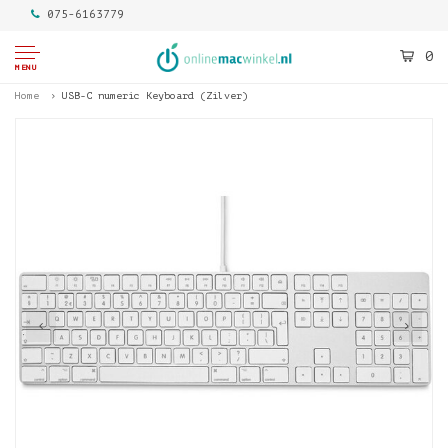
075-6163779
0
MENU
Home
USB-C numeric Keyboard (Zilver)