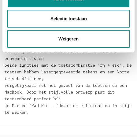
rechterbovenhoek voor gegevensoverdracht met
apparaten met een laag stroomverbruik, zoals
bijvoorbeeld een
Selectie toestaan
USB-C muis. De speciale Mac-functietoetsen kunnen
gebruikt worden zoals aangegeven door hun symbolen
Weigeren
(bijvoorbeeld
helderheid verhogen/verlagen, afspelen/pauzeren) of
als programmeerbare functietoetsen. Je wisselt
eenvoudig tussen
beide functies met de toetscombinatie "fn + esc". De
toetsen hebben lasergegraveerde tekens en een korte
travel distance,
vergelijkbaar met het gevoel van de toetsen op een
MacBook. Door het stijlvolle ontwerp past dit
toetsenbord perfect bij
je Mac en iPad Pro – ideaal om efficiënt en in stijl
te werken.