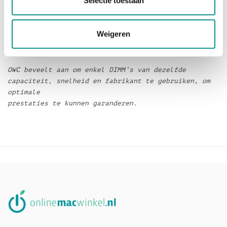
Selectie toestaan
Maak dan een afspraak en wij plaatsen het geheugen
voor
slechts € 69,-.
Weigeren
Art nummer: OWC2666DDR4S32P
OWC beveelt aan om enkel DIMM’s van dezelfde
capaciteit, snelheid en fabrikant te gebruiken, om
optimale
prestaties te kunnen garanderen.