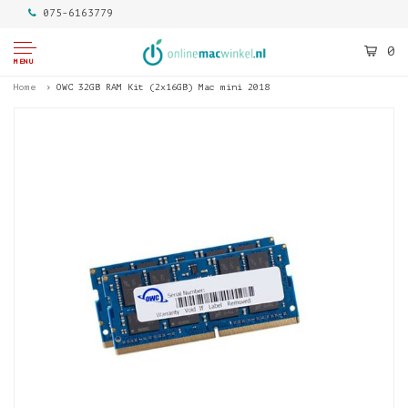
075-6163779
0
MENU
Home
OWC 32GB RAM Kit (2x16GB) Mac mini 2018