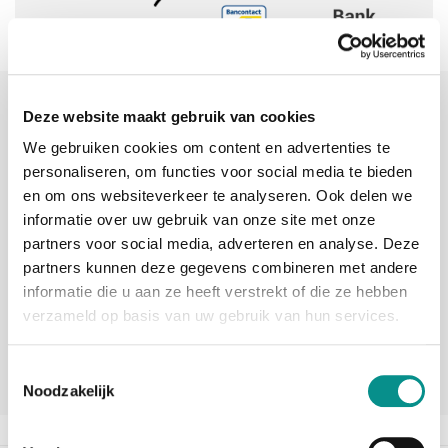
Sinds 2006 uw Mac specialist
Deze website maakt gebruik van cookies
30 dagen bedenktijd
We gebruiken cookies om content en advertenties te
personaliseren, om functies voor social media te bieden
Vandaag besteld, morgen in huis
en om ons websiteverkeer te analyseren. Ook delen we
informatie over uw gebruik van onze site met onze
partners voor social media, adverteren en analyse. Deze
beoordelingen
partners kunnen deze gegevens combineren met andere
informatie die u aan ze heeft verstrekt of die ze hebben
verzameld op basis van uw gebruik van hun services.
Toestemmingsselectie
Noodzakelijk