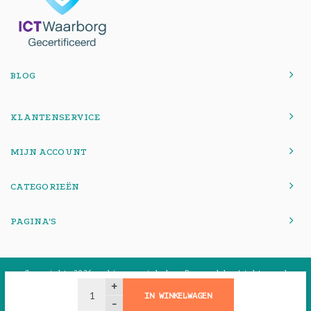
BLOG
KLANTENSERVICE
MIJN ACCOUNT
CATEGORIEËN
PAGINA'S
© Copyright 2026 onlinemacwinkel - Powered by
Lightspeed
-
Theme by
Shopmonkey
+
IN WINKELWAGEN
-