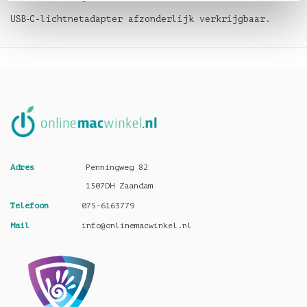
USB‑C-lichtnetadapter afzonderlijk verkrijgbaar.
Adres
Penningweg 82
1507DH Zaandam
Telefoon
075-6163779
Mail
info@onlinemacwinkel.nl