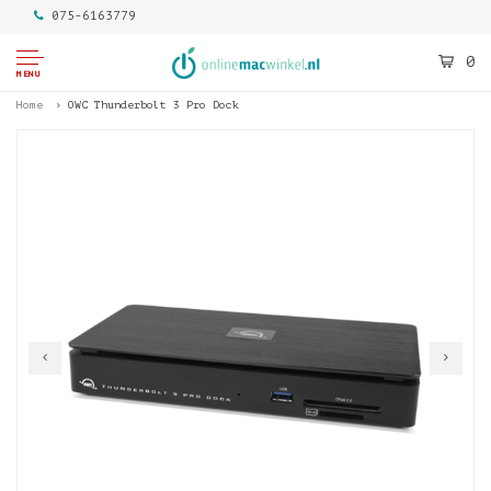
075-6163779
0
MENU
Home
OWC Thunderbolt 3 Pro Dock