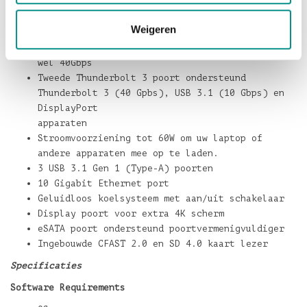
3 Pro Dock!
Features
Weigeren
Thunderbolt 3 voor razendsnelle overdracht tot
wel 40Gbps
Tweede Thunderbolt 3 poort ondersteund
Thunderbolt 3 (40 Gpbs), USB 3.1 (10 Gbps) en
DisplayPort
apparaten
Stroomvoorziening tot 60W om uw laptop of
andere apparaten mee op te laden.
3 USB 3.1 Gen 1 (Type-A) poorten
10 Gigabit Ethernet port
Geluidloos koelsysteem met aan/uit schakelaar
Display poort voor extra 4K scherm
eSATA poort ondersteund poortvermenigvuldiger
Ingebouwde CFAST 2.0 en SD 4.0 kaart lezer
Specificaties
Software Requirements