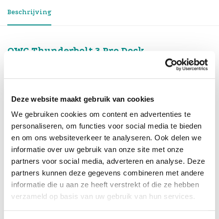
Beschrijving
OWC Thunderbolt 3 Pro Dock
Let op: Het OWC Thunderbolt 3 Dock is verbeterd.
Bestelt u het Dock op deze pagina dan zult u
de nieuwe versie ontvangen.
Zie link:
Deze website maakt gebruik van cookies
https://www.onlinemacwinkel.nl/thunderbolt-pro-
We gebruiken cookies om content en advertenties te
dock.html
personaliseren, om functies voor social media te bieden
en om ons websiteverkeer te analyseren. Ook delen we
Het Thunderbolt 3 Pro Dock station van OWC bevat
informatie over uw gebruik van onze site met onze
alle essentiële aansluitingen die u nodig zult
partners voor social media, adverteren en analyse. Deze
hebben om
partners kunnen deze gegevens combineren met andere
uw randapparatuur aan te kunnen sluiten.
informatie die u aan ze heeft verstrekt of die ze hebben
verzameld op basis van uw gebruik van hun services.
Sluit het Thunderbolt 3 Pro Dock station aan op uw
Mac met slechts één Thunderbolt 3 kabel en u krijgt