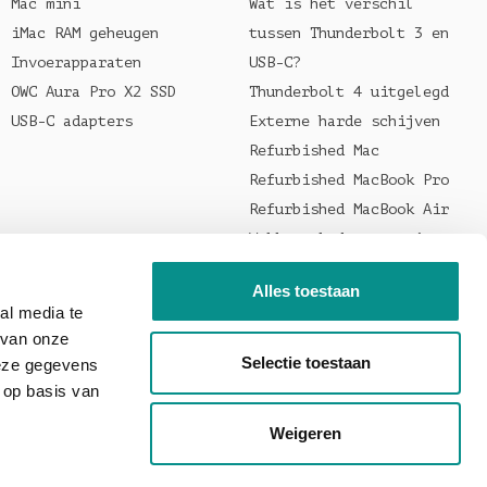
Mac mini
Wat is het verschil
iMac RAM geheugen
tussen Thunderbolt 3 en
Invoerapparaten
USB-C?
OWC Aura Pro X2 SSD
Thunderbolt 4 uitgelegd
USB-C adapters
Externe harde schijven
Refurbished Mac
Refurbished MacBook Pro
Refurbished MacBook Air
Welke oplader voor je
MacBook?
Alles toestaan
al media te
 van onze
Selectie toestaan
deze gegevens
 op basis van
Weigeren