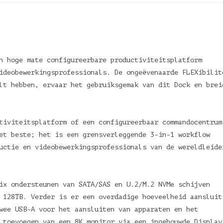
n hoge mate configureerbare productiviteitsplatform
ideobewerkingsprofessionals. De ongeëvenaarde FLEXibilit
lt hebben, ervaar het gebruiksgemak van dit Dock en brei
tiviteitsplatform of een configureerbaar commandocentrum
et beste; het is een grensverleggende 3-in-1 workflow
uctie en videobewerkingsprofessionals van de wereldleide
ix ondersteunen van SATA/SAS en U.2/M.2 NVMe schijven
 128TB. Verder is er een overdadige hoeveelheid aansluit
wee USB-A voor het aansluiten van apparaten en het
 toevoegen van een 8K monitor via een ingebouwde Display