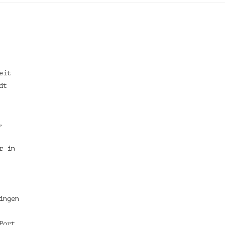
eit
dt
,
r in
ingen
Port