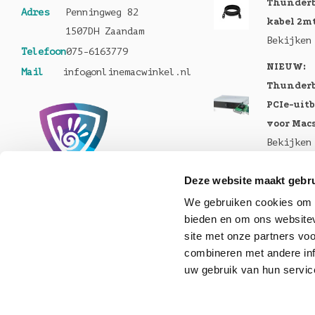
Thunderb
Adres
Penningweg 82
kabel 2m
1507DH Zaandam
Bekijken
Telefoon
075-6163779
NIEUW:
Mail
info@onlinemacwinkel.nl
Thunderb
PCIe-uit
voor Mac
Bekijken
Nu te bes
Deze website maakt gebru
MacBook 
We gebruiken cookies om c
Pro en M
bieden en om ons websitev
Bekijken
site met onze partners vo
Nu lever
combineren met andere inf
uw gebruik van hun servic
Helios 5S
Bekijken