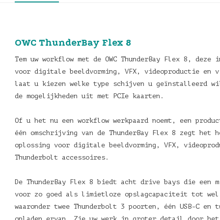
OWC ThunderBay Flex 8
Tem uw workflow met de OWC ThunderBay Flex 8, deze i
voor digitale beeldvorming, VFX, videoproductie en v
laat u kiezen welke type schijven u geïnstalleerd wi
de mogelijkheden uit met PCIe kaarten.
Of u het nu een workflow werkpaard noemt, een produc
één omschrijving van de ThunderBay Flex 8 zegt het h
oplossing voor digitale beeldvorming, VFX, videoprod
Thunderbolt accessoires.
De ThunderBay Flex 8 biedt acht drive bays die een m
voor zo goed als limietloze opslagcapaciteit tot wel
waaronder twee Thunderbolt 3 poorten, één USB-C en t
opladen ervan. Zie uw werk in groter detail door het