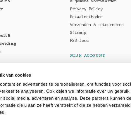
olt 5
Algemene voorwaarden
tr
Privacy Policy
Betaalmethoden
Verzenden & retourneren
Sitemap
olt 5
RSS-feed
breiding
s
MIJN ACCOUNT
Registreren
tellen:
Mijn bestellingen
ik van cookies
Pro M5
Mijn tickets
ontent en advertenties te personaliseren, om functies voor soci
5 Max
erkeer te analyseren. Ook delen we informatie over uw gebruik
or social media, adverteren en analyse. Deze partners kunnen 
baar: OWC
ormatie die u aan ze heeft verstrekt of die ze hebben verzameld
es.