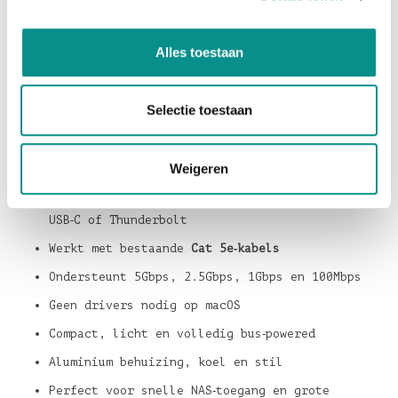
of 100Mbps.
De adapter is volledig
driverloos op macOS
,
Alles toestaan
bus‑powered en direct klaar voor gebruik. De stevige
aluminium behuizing blijft koel en stil, en door het
compacte formaat past hij gemakkelijk in je tas.
Selectie toestaan
Ideaal voor snelle verbindingen met een NAS, server
of professionele netwerkopstelling.
Weigeren
Belangrijkste kenmerken
Voegt
5‑Gigabit Ethernet
toe aan elke Mac met
USB‑C of Thunderbolt
Werkt met bestaande
Cat 5e‑kabels
Ondersteunt 5Gbps, 2.5Gbps, 1Gbps en 100Mbps
Geen drivers nodig op macOS
Compact, licht en volledig bus‑powered
Aluminium behuizing, koel en stil
Perfect voor snelle NAS‑toegang en grote