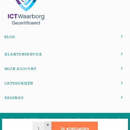
BLOG
KLANTENSERVICE
MIJN ACCOUNT
CATEGORIEËN
PAGINA'S
© Copyright 2026 onlinemacwinkel - Powered by
Lightspeed
-
Theme by
Shopmonkey
+
IN WINKELWAGEN