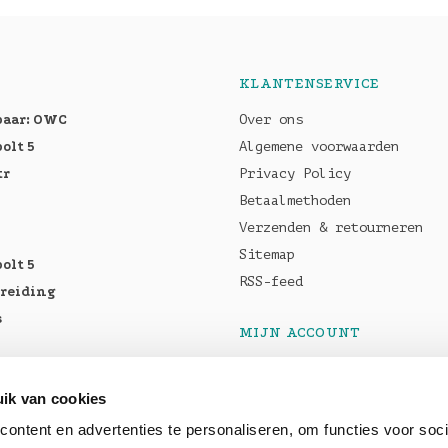
KLANTENSERVICE
baar: OWC
Over ons
olt 5
Algemene voorwaarden
tr
Privacy Policy
Betaalmethoden
Verzenden & retourneren
Sitemap
olt 5
RSS-feed
breiding
s
MIJN ACCOUNT
Registreren
tellen:
Mijn bestellingen
ik van cookies
Pro M5
Mijn tickets
ontent en advertenties te personaliseren, om functies voor soci
5 Max