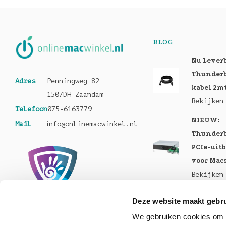
BLOG
Nu Lever
Thunderb
Adres
Penningweg 82
kabel 2m
1507DH Zaandam
Bekijken
Telefoon
075-6163779
NIEUW:
Mail
info@onlinemacwinkel.nl
Thunderb
PCIe-uit
voor Mac
Bekijken
Nu te bes
Deze website maakt gebru
MacBook 
We gebruiken cookies om c
Pro en M