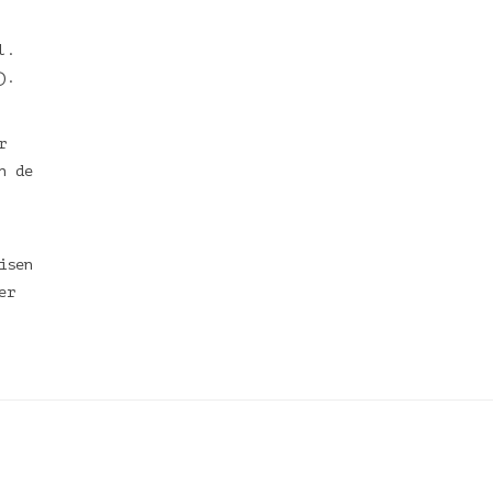
l.
t).
r
n de
isen
er