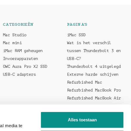
CATEGORIEËN
PAGINA'S
Mac Studio
iMac SSD
Mac mini
Wat is het verschil
iMac RAM geheugen
tussen Thunderbolt 3 en
Invoerapparaten
USB-C?
OWC Aura Pro X2 SSD
Thunderbolt 4 uitgelegd
USB-C adapters
Externe harde schijven
Refurbished Mac
Refurbished MacBook Pro
Refurbished MacBook Air
Welke oplader voor je
MacBook?
Alles toestaan
al media te