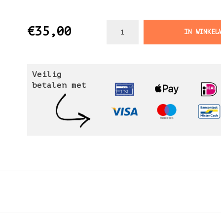
€35,00
IN WINKEL
Veilig
betalen met