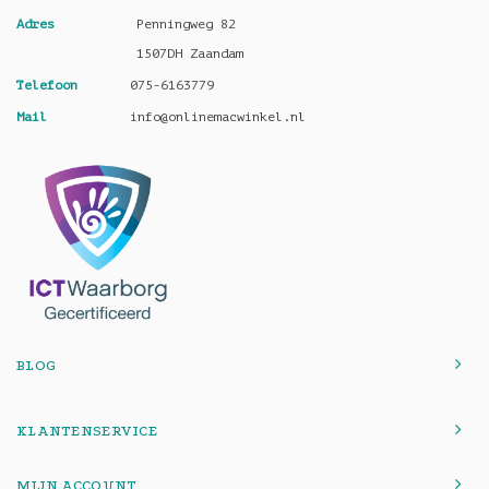
Adres
Penningweg 82
1507DH Zaandam
Telefoon
075-6163779
Mail
info@onlinemacwinkel.nl
BLOG
KLANTENSERVICE
MIJN ACCOUNT