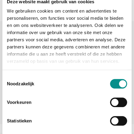
Deze website maakt gebruik van cookies
We gebruiken cookies om content en advertenties te
personaliseren, om functies voor social media te bieden
en om ons websiteverkeer te analyseren. Ook delen we
Sinds 2006 uw Mac specialist
informatie over uw gebruik van onze site met onze
partners voor social media, adverteren en analyse. Deze
30 dagen bedenktijd
partners kunnen deze gegevens combineren met andere
informatie die u aan ze heeft verstrekt of die ze hebben
Vandaag besteld, morgen in huis
verzameld op basis van uw gebruik van hun services.
beoordelingen
Toestemmingsselectie
Noodzakelijk
Voorkeuren
Statistieken