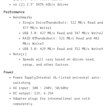
or (2) 2.5" SATA 6Gb/s drives
Performance
Benchmarks
Single DriveThunderbolt: 522 MB/s Read and
477 MB/s Write1
USB 3.0: 427 MB/s Read and 347 MB/s Write2
RAID 0Thunderbolt: 521 MB/s Read and 482
MB/s Write3
USB 3.0: 429 MB/s Read and 352 MB/s Write4
Note(s)
Speeds will vary based on drives used,
setup, and other factors.
Power
Power SupplyInternal UL-listed universal auto-
switching
AC input: 100 ~ 240V, 50/60Hz
DC output: 12V, 6.25A
Adapter plugs for international use sold
separately.