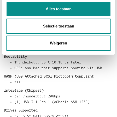
Camp.
Alles toestaan
Hardware Requirements
Minimum
Mac or PC featuring Thunderbolt or USB 2.0
Selectie toestaan
interface
Recommended (Best Performance
Mac or PC featuring Thunderbolt 2 or USB
Weigeren
3.0 interface
Bootability
Thunderbolt: OS X 10.10 or later
USB: Any Mac that supports booting via USB
UASP (USB Attached SCSI Protocol) Compliant
Yes
Interface (Chipset)
(2) Thunderbolt 20Gbps
(1) USB 3.1 Gen 1 (ASMedia ASM1153E)
Drives Supported
(2) 3.5" SATA 6Gb/s drives