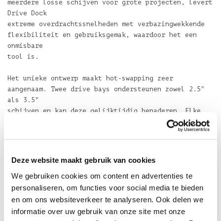
meerdere losse schijven voor grote projecten, levert
Drive Dock
extreme overdrachtssnelheden met verbazingwekkende
flexibiliteit en gebruiksgemak, waardoor het een
onmisbare
tool is.
Het unieke ontwerp maakt hot-swapping zeer
aangenaam. Twee drive bays ondersteunen zowel 2.5"
als 3.5"
schijven en kan deze gelijktijdig benaderen. Elke
bay heeft zijn eigen onafhankelijke aan/uit knop en
LED
activiteitenweergave. Dual Thunderbolt 2 poorten
leveren extreme overdrachtssnelheden en ondersteunt
Deze website maakt gebruik van cookies
daisy-chain
We gebruiken cookies om content en advertenties te
uitbreiding tot wel vijf additionele Thunderbolt
apparaten. Een USB 3.1 GEN 1 poort zit inbegrepen
personaliseren, om functies voor social media te bieden
voor veelzijdige
en om ons websiteverkeer te analyseren. Ook delen we
compatibiliteit en de auto-switching interne voeding
informatie over uw gebruik van onze site met onze
is compatibel met elke dual prong kabel.