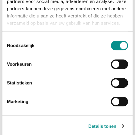
partners voor social media, adverteren en analyse. Deze
partners kunnen deze gegevens combineren met andere
informatie die u aan ze heeft verstrekt of die ze hebben
Specificaties
verzameld op basis van uw gebruik van hun services.
Software Requirements
Toestemmingsselectie
OS
Noodzakelijk
Thunderbolt
OS X 10.10 or later
Windows 7 SP1 or later
Voorkeuren
USB 3.0
OS X 10.6 or later
Windows XP or later
Statistieken
Linux Kernel v. 2.6.31 or later
Driver
Marketing
Driver not required for OS X
Driver required for Windows over a
Thunderbolt connection
Note(s)
Details tonen
Thunderbolt connectivity for OWC
Drive Dock is not supported in Boot