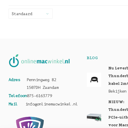
Standaard
BLOG
Nu Lever
Thunderb
Adres
Penningweg 82
kabel 2m
1507DH Zaandam
Bekijken
Telefoon
075-6163779
NIEUW:
Mail
info@onlinemacwinkel.nl
Thunderb
PCIe-uit
voor Mac