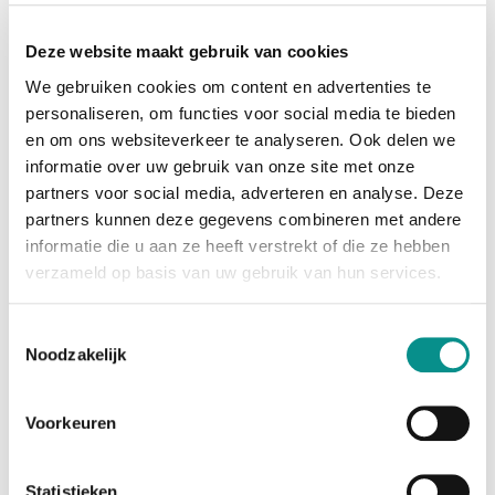
De ThunderBay 4 zal uw creativiteit naar een hoger
niveau tillen door ondersteuning van zware
Deze website maakt gebruik van cookies
applicaties, met
inbegrip van workflows waaronder 4K, 2K,
We gebruiken cookies om content en advertenties te
ongecomprimeerde HD en multi-stream SD video.
personaliseren, om functies voor social media te bieden
Transporteer uw
en om ons websiteverkeer te analyseren. Ook delen we
data met het grootste gemak tussen productie
informatie over uw gebruik van onze site met onze
omgevingen met deze professionele Thunderbolt 3
partners voor social media, adverteren en analyse. Deze
krachtpatser.
partners kunnen deze gegevens combineren met andere
informatie die u aan ze heeft verstrekt of die ze hebben
Specificaties
verzameld op basis van uw gebruik van hun services.
Software Requirements
macOS 10.12 or later
Toestemmingsselectie
Noodzakelijk
Hardware Requirements
Mac featuring Thunderbolt 3 interface
Voorkeuren
Mac featuring Thunderbolt or Thunderbolt 2
interface
Statistieken