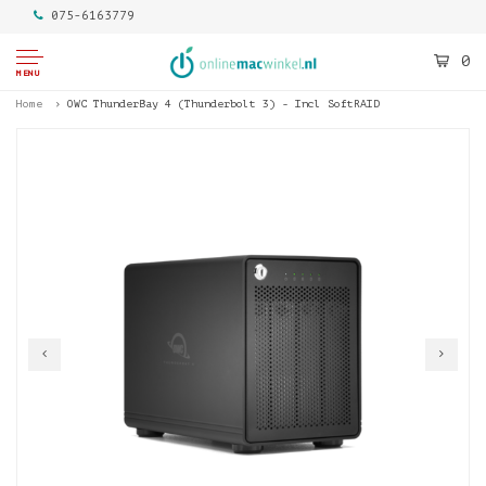
075-6163779
0
MENU
Home
OWC ThunderBay 4 (Thunderbolt 3) - Incl SoftRAID