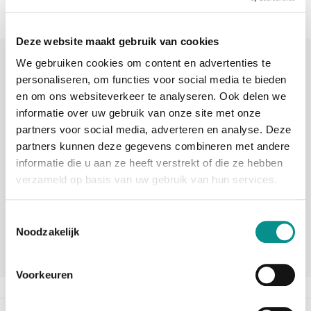
Deze website maakt gebruik van cookies
Sinds 2006 uw Mac specialist
We gebruiken cookies om content en advertenties te
personaliseren, om functies voor social media te bieden
30 dagen bedenktijd
en om ons websiteverkeer te analyseren. Ook delen we
informatie over uw gebruik van onze site met onze
Vandaag besteld, morgen in huis
partners voor social media, adverteren en analyse. Deze
partners kunnen deze gegevens combineren met andere
informatie die u aan ze heeft verstrekt of die ze hebben
beoordelingen
verzameld op basis van uw gebruik van hun services.
Toestemmingsselectie
Noodzakelijk
Voorkeuren