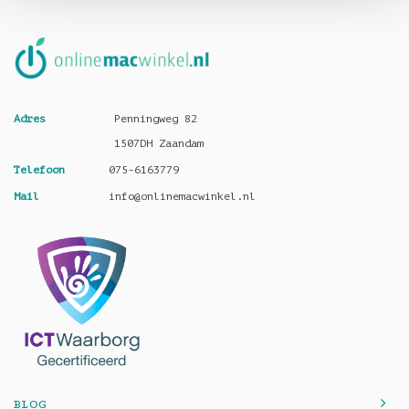
Adres
Penningweg 82
1507DH Zaandam
Telefoon
075-6163779
Mail
info@onlinemacwinkel.nl
BLOG