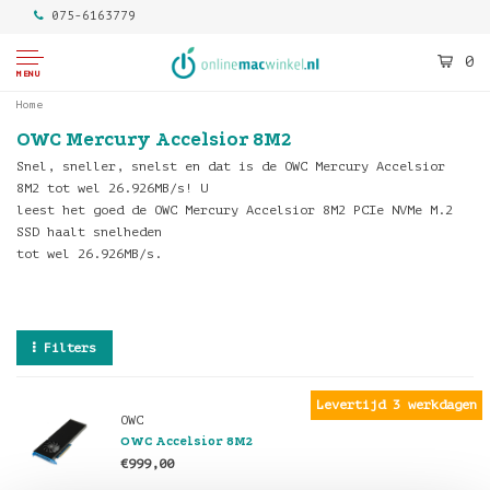
075-6163779
0
MENU
Home
OWC Mercury Accelsior 8M2
Snel, sneller, snelst en dat is de OWC Mercury Accelsior
8M2 tot wel 26.926MB/s! U
leest het goed de OWC Mercury Accelsior 8M2 PCIe NVMe M.2
SSD haalt snelheden
tot wel 26.926MB/s.
Filters
Levertijd 3 werkdagen
OWC
OWC Accelsior 8M2
€999,00