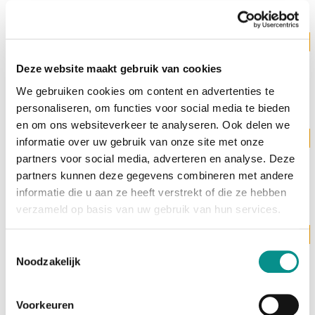
Levertijd 3 werkdagen
OWC
OWC Accelsior 8M2 16TB
Deze website maakt gebruik van cookies
€4.999,00
We gebruiken cookies om content en advertenties te
personaliseren, om functies voor social media te bieden
en om ons websiteverkeer te analyseren. Ook delen we
Levertijd 3 werkdagen
informatie over uw gebruik van onze site met onze
OWC
partners voor social media, adverteren en analyse. Deze
OWC Accelsior 8M2 32TB
partners kunnen deze gegevens combineren met andere
€8.999,00
informatie die u aan ze heeft verstrekt of die ze hebben
verzameld op basis van uw gebruik van hun services.
Levertijd 3 werkdagen
OWC
Toestemmingsselectie
OWC Accelsior 8M2 64TB
Noodzakelijk
€14.999,00
Voorkeuren