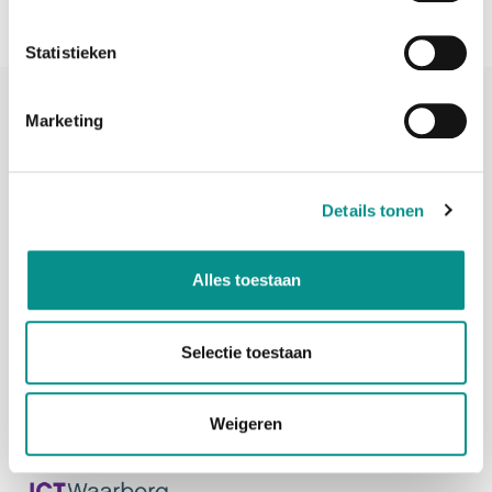
Statistieken
Marketing
Details tonen
Adres
Penningweg 82
1507DH Zaandam
Alles toestaan
Telefoon
075-6163779
Mail
info@onlinemacwinkel.nl
Selectie toestaan
Weigeren