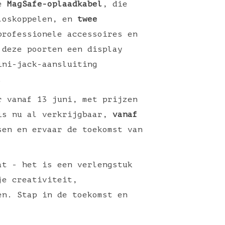
de
MagSafe-oplaadkabel
, die
 loskoppelen, en
twee
rofessionele accessoires en
 deze poorten een display
ini-jack-aansluiting
.
r vanaf 13 juni, met prijzen
is nu al verkrijgbaar,
vanaf
sen en ervaar de toekomst van
at - het is een verlengstuk
je creativiteit,
en. Stap in de toekomst en