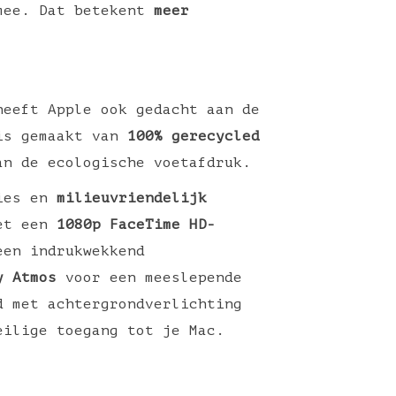
 mee. Dat betekent
meer
heeft Apple ook gedacht aan de
 is gemaakt van
100% gerecycled
an de ecologische voetafdruk.
ties en
milieuvriendelijk
met een
1080p FaceTime HD-
een indrukwekkend
y Atmos
voor een meeslepende
d met achtergrondverlichting
eilige toegang tot je Mac.