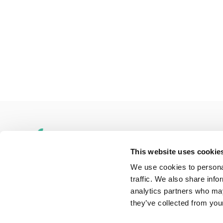
This website uses cookie
We use cookies to personal
traffic. We also share info
Adres
Penningweg 82
analytics partners who may
1507DH Zaandam
they’ve collected from your
Telefoon
075-6163779
Mail
info@onlinemacwinkel.nl