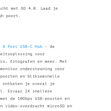
acht met SD 4.0. Laad je
gh poort.
t 8 Port USB-C Hub
- de
teitsoplossing voor
ers, fotografen en meer. Met
 monitor ondersteuning voor
 poorten en bliksemsnelle
, ontketen je overal je
el. Ervaar 2X snellere
 met de 10Gbps USB-poorten en
en video-overdracht microSD en