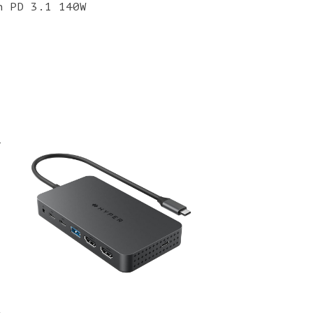
n PD 3.1 140W
-
,