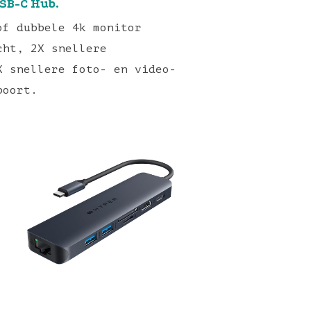
SB-C Hub.
f dubbele 4k monitor
cht, 2X snellere
X snellere foto- en video-
poort.