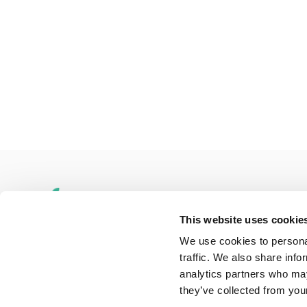
This website uses cookie
We use cookies to personal
traffic. We also share info
Adres
Penningweg 82
analytics partners who may
1507DH Zaandam
they’ve collected from your
Telefoon
075-6163779