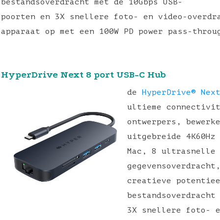
bestandsoverdracht met de 10Gbps USB-
poorten en 3X snellere foto- en video-overdr
apparaat op met een 100W PD power pass-throu
HyperDrive Next 8 port USB-C Hub
de
HyperDrive® Nex
ultieme connectivi
ontwerpers, bewerk
uitgebreide 4K60Hz
Mac, 8 ultrasnelle
gegevensoverdracht
creatieve potentie
bestandsoverdracht
3X snellere foto- 