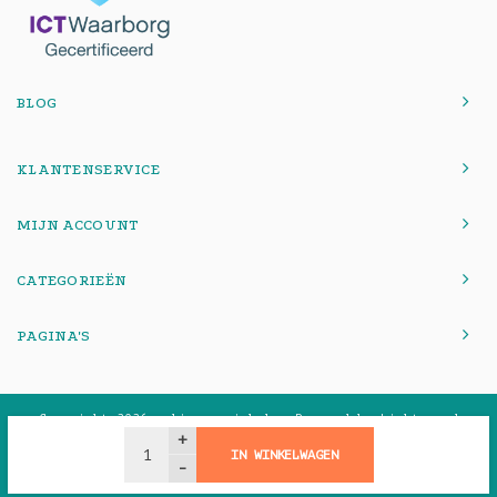
BLOG
KLANTENSERVICE
MIJN ACCOUNT
CATEGORIEËN
PAGINA'S
© Copyright 2026 onlinemacwinkel - Powered by
Lightspeed
-
Theme by
Shopmonkey
+
IN WINKELWAGEN
-