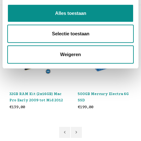
Alles toestaan
Gerelateerde producten
Selectie toestaan
oorraad
Levertijd 3 werkdagen
Levert
Weigeren
RAM Kit (2x16GB) Mac
500GB Mercury Electra 6G
1TB Mer
arly 2009 tot Mid 2012
SSD
SSD
,00
€199,00
€359,0