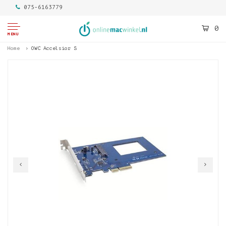
075-6163779
0
MENU
Home
OWC Accelsior S