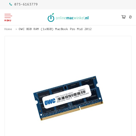
075-6163779
0
MENU
Home
OWC 8GB RAM (1x8GB) MacBook Pro Mid 2012