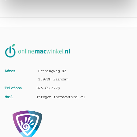
Adres
Penningweg 82
1507DH Zaandam
Telefoon
075-6163779
Mail
info@onlinemacwinkel.nl