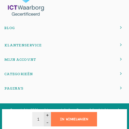
BLOG
KLANTENSERVICE
MIJN ACCOUNT
CATEGORIEËN
PAGINA'S
© Copyright 2026 onlinemacwinkel - Powered by
Lightspeed
-
Theme by
Shopmonkey
+
IN WINKELWAGEN
-