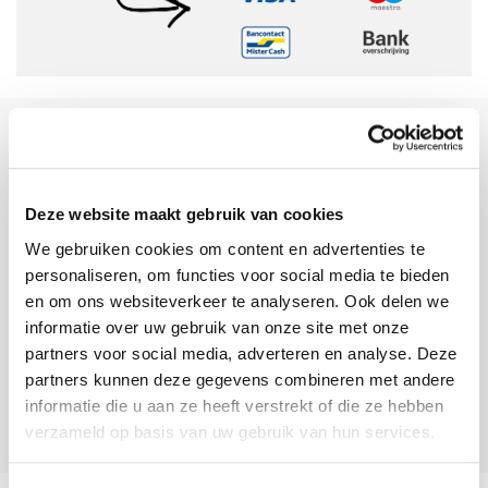
Sinds 2006 uw Mac specialist
30 dagen bedenktijd
Deze website maakt gebruik van cookies
Vandaag besteld, morgen in huis
We gebruiken cookies om content en advertenties te
personaliseren, om functies voor social media te bieden
beoordelingen
en om ons websiteverkeer te analyseren. Ook delen we
informatie over uw gebruik van onze site met onze
partners voor social media, adverteren en analyse. Deze
partners kunnen deze gegevens combineren met andere
informatie die u aan ze heeft verstrekt of die ze hebben
verzameld op basis van uw gebruik van hun services.