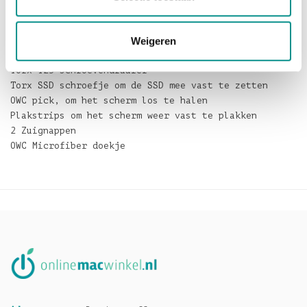
De set bevat de volgende producten:
Weigeren
480GB Aura 6G SSD for iMac (Late 2012)
Torx T25 schroevendraaier
Torx SSD schroefje om de SSD mee vast te zetten
OWC pick, om het scherm los te halen
Plakstrips om het scherm weer vast te plakken
2 Zuignappen
OWC Microfiber doekje