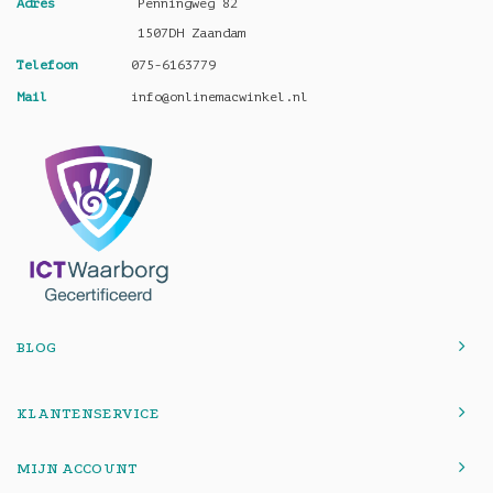
Adres
Penningweg 82
1507DH Zaandam
Telefoon
075-6163779
Mail
info@onlinemacwinkel.nl
BLOG
KLANTENSERVICE
MIJN ACCOUNT