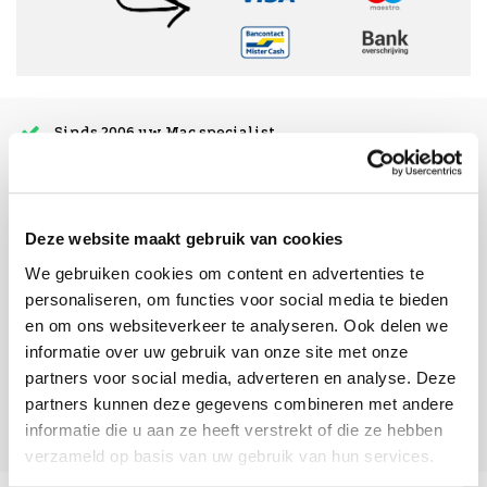
Sinds 2006 uw Mac specialist
30 dagen bedenktijd
Vandaag besteld, morgen in huis
Deze website maakt gebruik van cookies
We gebruiken cookies om content en advertenties te
beoordelingen
personaliseren, om functies voor social media te bieden
en om ons websiteverkeer te analyseren. Ook delen we
informatie over uw gebruik van onze site met onze
partners voor social media, adverteren en analyse. Deze
partners kunnen deze gegevens combineren met andere
informatie die u aan ze heeft verstrekt of die ze hebben
verzameld op basis van uw gebruik van hun services.