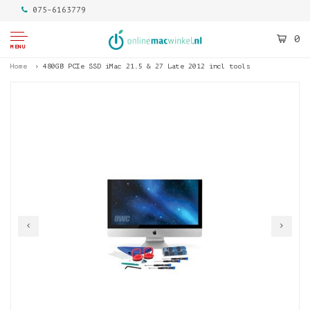
075-6163779
0
MENU
Home
480GB PCIe SSD iMac 21.5 & 27 Late 2012 incl tools