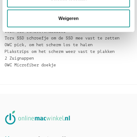
De set bevat de volgende producten:
Weigeren
480GB Aura 6G SSD for iMac (Late 2012)
Torx T25 schroevendraaier
Torx SSD schroefje om de SSD mee vast te zetten
OWC pick, om het scherm los te halen
Plakstrips om het scherm weer vast te plakken
2 Zuignappen
OWC Microfiber doekje