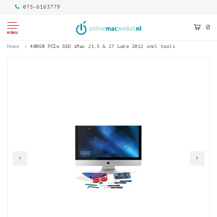
075-6163779
0
MENU
Home
480GB PCIe SSD iMac 21.5 & 27 Late 2012 incl tools