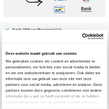
Sinds 2006 uw Mac specialist
30 dagen bedenktijd
Vandaag besteld, morgen in huis
Deze website maakt gebruik van cookies
We gebruiken cookies om content en advertenties te
beoordelingen
personaliseren, om functies voor social media te bieden
en om ons websiteverkeer te analyseren. Ook delen we
informatie over uw gebruik van onze site met onze
partners voor social media, adverteren en analyse. Deze
partners kunnen deze gegevens combineren met andere
informatie die u aan ze heeft verstrekt of die ze hebben
verzameld op basis van uw gebruik van hun services.