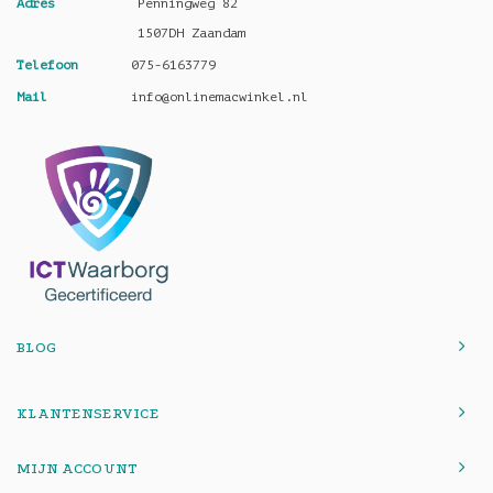
Adres
Penningweg 82
1507DH Zaandam
Telefoon
075-6163779
Mail
info@onlinemacwinkel.nl
BLOG
KLANTENSERVICE
MIJN ACCOUNT